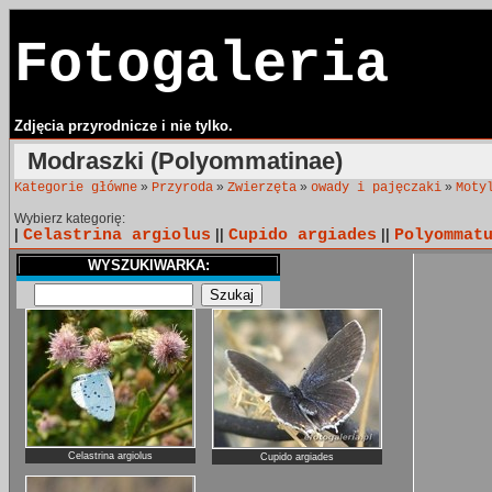
Fotogaleria
Zdjęcia przyrodnicze i nie tylko.
Modraszki (Polyommatinae)
»
»
»
»
Kategorie główne
Przyroda
Zwierzęta
owady i pajęczaki
Moty
Wybierz kategorię:
|
Celastrina argiolus
||
Cupido argiades
||
Polyommat
WYSZUKIWARKA:
Celastrina argiolus
Cupido argiades