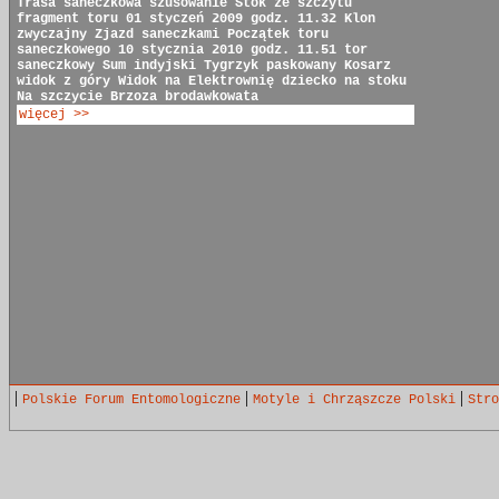
Trasa saneczkowa
szusowanie
Stok ze szczytu
fragment toru
01 styczeń 2009 godz. 11.32
Klon
zwyczajny
Zjazd saneczkami
Początek toru
saneczkowego
10 stycznia 2010 godz. 11.51
tor
saneczkowy
Sum indyjski
Tygrzyk paskowany
Kosarz
widok z góry
Widok na Elektrownię
dziecko na stoku
Na szczycie
Brzoza brodawkowata
więcej >>
|
|
|
Polskie Forum Entomologiczne
Motyle i Chrząszcze Polski
Stro