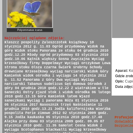
Polyommatus icarus
Najczęściej oglądane zdjęcia:
Kleszcz pospolity
Zaleszczotek książkowy
10
stycznia 2012 g. 11.03
Ogród przydomowy
Widok na
górę
Widok stoku
Panorama ze stoku
04 grudnia 2010
godz.12.20
Młody ogród przydomowy
03 stycznia 2010
godz.10.06
Kątnik większy
Sosna zwyczajna
Wyciąg
krzesełkowy firmy Doppelmayr
Wyciągi orczykowe
Lewa
strona stoku
Olsza czarna
Świerk srebrny
Schody
Aparat:
Ko
drewniane
Krzesełkowy wyciąg narciarski
Widok Góry
Kamieńsk
widok ośrodka i wyciągu
14 stycznia 2012
Gdzie zrob
g. 11.52
Panorama z Góry
Dwa wyciągi
Wyciąg
Opis:
Cupi
narciarski
Tabanus sudeticus
Gęś domowa
Ośrodek z
Data zdjęc
góry
04 grudnia 2010 godz.12.22
Z wiatrakiem w tle
Saneczki
Ostry zjazd
stok i widok ośrodka
06 lutego
2010 godz.13.15
Góra Kamieńsk latem
Wjazd
saneczkami
Wyciąg i panorama
Róża
01 stycznia 2016
05 stycznia 2017
Nasosznik trzęś
Naśnieżanie
11
grudnia 2010 godz.13.21
Jodła kalifornijska
Wierzba
pospolita
Ferie zimowe 2012
02 stycznia 2009 godz.
9.15
Jodła kaukaska
05 stycznia 2010 godz.17.48
Profesjo
Alejka przy domu
03 stycznia 2009 godz. 09.05
07
doświadc
stycznia 2010 godz. 11.35
Samolot Cesna
Widok z
Bezpiecz
wyciągu
Scotophaeus blackwalli
Wyciąg krzesełkowy