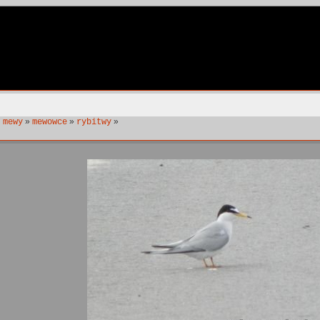
»
»
»
 mewy
mewowce
rybitwy