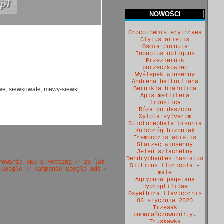
NOWOŚCI
Crocothemis erythraea
Clytus arietis
Osmia cornuta
Inonotus obliguus
Przeziernik
porzeczkowiec
Wyślepek wiosenny
Andrena hattorfiana
Bernikla białolica
owe, siewkowate, mewy-siewki
Apis mellifera
ligustica
Róża po deszczu
Xylota sylvarum
Stictocephala bisonia
Kolcoróg bizoniak
Eremocoris abietis
Starzec wiosenny
Jeleń szlachetny
Dendryphantes hastatus
nowanie SEO & Hosting ✅ 25 lat
Sitticus floricola -
 Google ✅ Kampanie Google Ads ✅
male
Agrypnia pagetana
Hydroptilidae
Oxyethira flavicornis
06 stycznia 2020
Trzęsak
pomarańczowożółty.
Truskawka