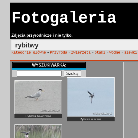
Fotogaleria
Zdjęcia przyrodnicze i nie tylko.
rybitwy
»
»
»
»
»
Kategorie główne
Przyroda
Zwierzęta
ptaki
wodne
siewki
WYSZUKIWARKA:
Rybitwa białoczelna
Rybitwa rzeczna