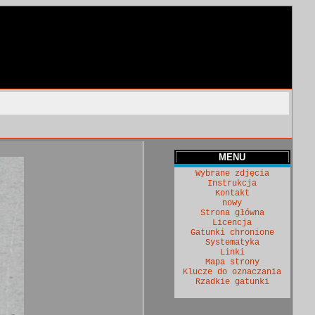
MENU
Wybrane zdjęcia
Instrukcja
Kontakt
nowy
Strona główna
Licencja
Gatunki chronione
Systematyka
Linki
Mapa strony
Klucze do oznaczania
Rzadkie gatunki