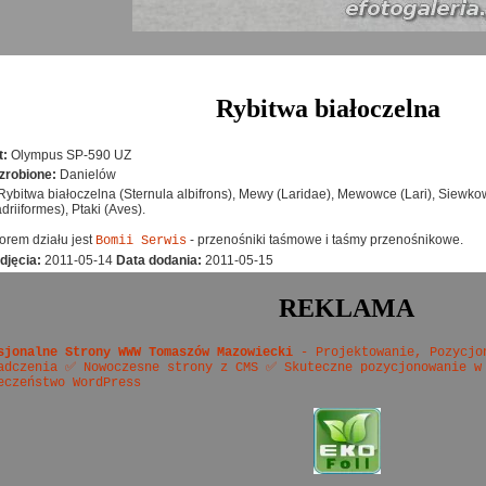
Rybitwa białoczelna
t:
Olympus SP-590 UZ
zrobione:
Danielów
Rybitwa białoczelna (Sternula albifrons), Mewy (Laridae), Mewowce (Lari), Siewk
driiformes), Ptaki (Aves).
rem działu jest
- przenośniki taśmowe i taśmy przenośnikowe.
Bomii Serwis
djęcia:
2011-05-14
Data dodania:
2011-05-15
REKLAMA
sjonalne Strony WWW Tomaszów Mazowiecki
- Projektowanie, Pozycjo
adczenia ✅ Nowoczesne strony z CMS ✅ Skuteczne pozycjonowanie w
eczeństwo WordPress