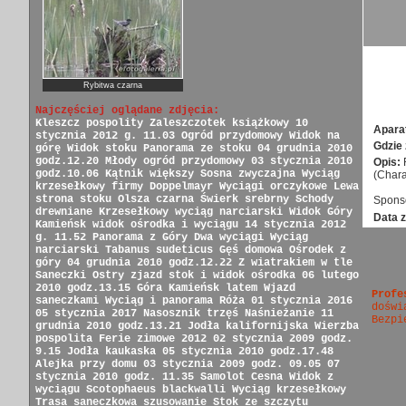
Rybitwa czarna
Najczęściej oglądane zdjęcia:
Kleszcz pospolity
Zaleszczotek książkowy
10
Apara
stycznia 2012 g. 11.03
Ogród przydomowy
Widok na
Gdzie 
górę
Widok stoku
Panorama ze stoku
04 grudnia 2010
godz.12.20
Młody ogród przydomowy
03 stycznia 2010
Opis:
godz.10.06
Kątnik większy
Sosna zwyczajna
Wyciąg
(Chara
krzesełkowy firmy Doppelmayr
Wyciągi orczykowe
Lewa
strona stoku
Olsza czarna
Świerk srebrny
Schody
Sponso
drewniane
Krzesełkowy wyciąg narciarski
Widok Góry
Data z
Kamieńsk
widok ośrodka i wyciągu
14 stycznia 2012
g. 11.52
Panorama z Góry
Dwa wyciągi
Wyciąg
narciarski
Tabanus sudeticus
Gęś domowa
Ośrodek z
góry
04 grudnia 2010 godz.12.22
Z wiatrakiem w tle
Saneczki
Ostry zjazd
stok i widok ośrodka
06 lutego
2010 godz.13.15
Góra Kamieńsk latem
Wjazd
Profe
saneczkami
Wyciąg i panorama
Róża
01 stycznia 2016
doświ
05 stycznia 2017
Nasosznik trzęś
Naśnieżanie
11
Bezpi
grudnia 2010 godz.13.21
Jodła kalifornijska
Wierzba
pospolita
Ferie zimowe 2012
02 stycznia 2009 godz.
9.15
Jodła kaukaska
05 stycznia 2010 godz.17.48
Alejka przy domu
03 stycznia 2009 godz. 09.05
07
stycznia 2010 godz. 11.35
Samolot Cesna
Widok z
wyciągu
Scotophaeus blackwalli
Wyciąg krzesełkowy
Trasa saneczkowa
szusowanie
Stok ze szczytu