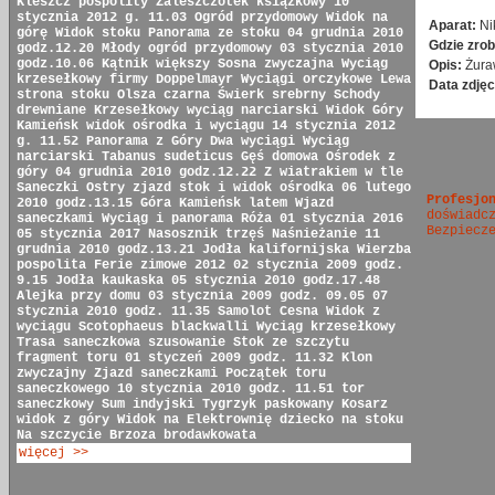
Kleszcz pospolity
Zaleszczotek książkowy
10
stycznia 2012 g. 11.03
Ogród przydomowy
Widok na
Aparat:
Ni
górę
Widok stoku
Panorama ze stoku
04 grudnia 2010
Gdzie zrob
godz.12.20
Młody ogród przydomowy
03 stycznia 2010
godz.10.06
Kątnik większy
Sosna zwyczajna
Wyciąg
Opis:
Żura
krzesełkowy firmy Doppelmayr
Wyciągi orczykowe
Lewa
Data zdjęc
strona stoku
Olsza czarna
Świerk srebrny
Schody
drewniane
Krzesełkowy wyciąg narciarski
Widok Góry
Kamieńsk
widok ośrodka i wyciągu
14 stycznia 2012
g. 11.52
Panorama z Góry
Dwa wyciągi
Wyciąg
narciarski
Tabanus sudeticus
Gęś domowa
Ośrodek z
góry
04 grudnia 2010 godz.12.22
Z wiatrakiem w tle
Saneczki
Ostry zjazd
stok i widok ośrodka
06 lutego
Profesjo
2010 godz.13.15
Góra Kamieńsk latem
Wjazd
doświadc
saneczkami
Wyciąg i panorama
Róża
01 stycznia 2016
Bezpiecz
05 stycznia 2017
Nasosznik trzęś
Naśnieżanie
11
grudnia 2010 godz.13.21
Jodła kalifornijska
Wierzba
pospolita
Ferie zimowe 2012
02 stycznia 2009 godz.
9.15
Jodła kaukaska
05 stycznia 2010 godz.17.48
Alejka przy domu
03 stycznia 2009 godz. 09.05
07
stycznia 2010 godz. 11.35
Samolot Cesna
Widok z
wyciągu
Scotophaeus blackwalli
Wyciąg krzesełkowy
Trasa saneczkowa
szusowanie
Stok ze szczytu
fragment toru
01 styczeń 2009 godz. 11.32
Klon
zwyczajny
Zjazd saneczkami
Początek toru
saneczkowego
10 stycznia 2010 godz. 11.51
tor
saneczkowy
Sum indyjski
Tygrzyk paskowany
Kosarz
widok z góry
Widok na Elektrownię
dziecko na stoku
Na szczycie
Brzoza brodawkowata
więcej >>