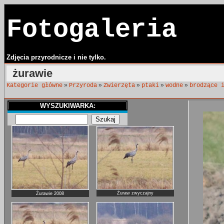
Fotogaleria
Zdjęcia przyrodnicze i nie tylko.
żurawie
»
»
»
»
»
Kategorie główne
Przyroda
Zwierzęta
ptaki
wodne
brodzące 
WYSZUKIWARKA:
Żuraw zwyczajny
Żurawie 2008