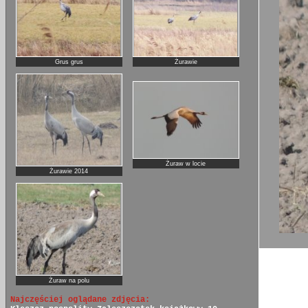
Grus grus
Żurawie
Żuraw w locie
Żurawie 2014
Żuraw na polu
Najczęściej oglądane zdjęcia: