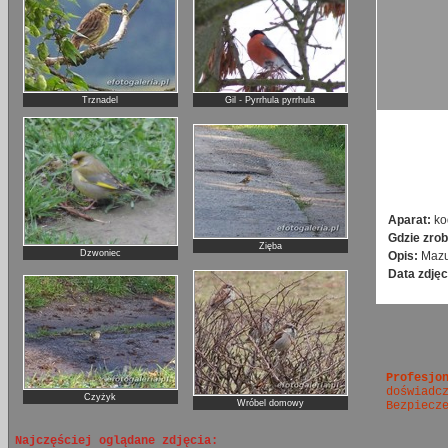
Trznadel
Gil - Pyrrhula pyrrhula
Aparat:
ko
Gdzie zrob
Zięba
Dzwoniec
Opis:
Mazu
Data zdjęc
Profesjo
doświadc
Czyżyk
Wróbel domowy
Bezpiecz
Najczęściej oglądane zdjęcia: