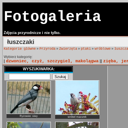
Fotogaleria
Zdjęcia przyrodnicze i nie tylko.
łuszczaki
»
»
»
»
»
Kategorie główne
Przyroda
Zwierzęta
ptaki
wróblowe
łuszcz
Wybierz kategorię:
|
dzwoniec, czyż, szczygieł, makolągwa
||
zięba, je
WYSZUKIWARKA:
Ryżowiec siwy
wróbel mazurek