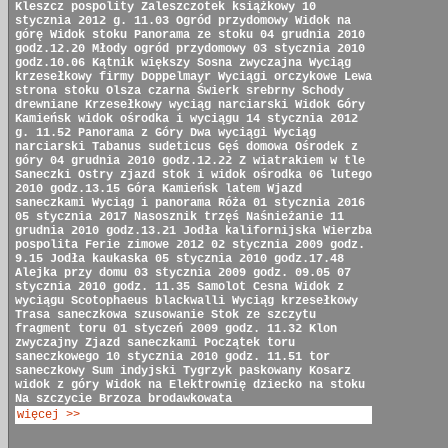
Kleszcz pospolity
Zaleszczotek książkowy
10
stycznia 2012 g. 11.03
Ogród przydomowy
Widok na
górę
Widok stoku
Panorama ze stoku
04 grudnia 2010
godz.12.20
Młody ogród przydomowy
03 stycznia 2010
godz.10.06
Kątnik większy
Sosna zwyczajna
Wyciąg
krzesełkowy firmy Doppelmayr
Wyciągi orczykowe
Lewa
strona stoku
Olsza czarna
Świerk srebrny
Schody
drewniane
Krzesełkowy wyciąg narciarski
Widok Góry
Kamieńsk
widok ośrodka i wyciągu
14 stycznia 2012
g. 11.52
Panorama z Góry
Dwa wyciągi
Wyciąg
narciarski
Tabanus sudeticus
Gęś domowa
Ośrodek z
góry
04 grudnia 2010 godz.12.22
Z wiatrakiem w tle
Saneczki
Ostry zjazd
stok i widok ośrodka
06 lutego
2010 godz.13.15
Góra Kamieńsk latem
Wjazd
saneczkami
Wyciąg i panorama
Róża
01 stycznia 2016
05 stycznia 2017
Nasosznik trzęś
Naśnieżanie
11
grudnia 2010 godz.13.21
Jodła kalifornijska
Wierzba
pospolita
Ferie zimowe 2012
02 stycznia 2009 godz.
9.15
Jodła kaukaska
05 stycznia 2010 godz.17.48
Alejka przy domu
03 stycznia 2009 godz. 09.05
07
stycznia 2010 godz. 11.35
Samolot Cesna
Widok z
wyciągu
Scotophaeus blackwalli
Wyciąg krzesełkowy
Trasa saneczkowa
szusowanie
Stok ze szczytu
fragment toru
01 styczeń 2009 godz. 11.32
Klon
zwyczajny
Zjazd saneczkami
Początek toru
saneczkowego
10 stycznia 2010 godz. 11.51
tor
saneczkowy
Sum indyjski
Tygrzyk paskowany
Kosarz
widok z góry
Widok na Elektrownię
dziecko na stoku
Na szczycie
Brzoza brodawkowata
więcej >>