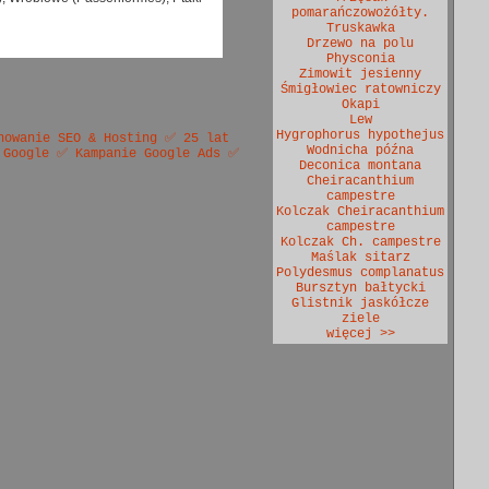
pomarańczowożółty.
Truskawka
Drzewo na polu
Physconia
Zimowit jesienny
Śmigłowiec ratowniczy
Okapi
Lew
Hygrophorus hypothejus
nowanie SEO & Hosting ✅ 25 lat
Wodnicha późna
 Google ✅ Kampanie Google Ads ✅
Deconica montana
Cheiracanthium
campestre
Kolczak Cheiracanthium
campestre
Kolczak Ch. campestre
Maślak sitarz
Polydesmus complanatus
Bursztyn bałtycki
Glistnik jaskółcze
ziele
więcej >>