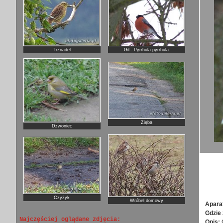
Trznadel
Gil - Pyrrhula pyrrhula
Zięba
Dzwoniec
Czyżyk
Wróbel domowy
Apara
Gdzie 
Najczęściej oglądane zdjęcia:
Opis: