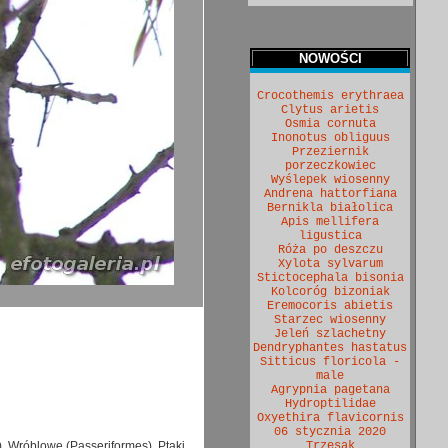
NOWOŚCI
Crocothemis erythraea
Clytus arietis
Osmia cornuta
Inonotus obliguus
Przeziernik
porzeczkowiec
Wyślepek wiosenny
Andrena hattorfiana
Bernikla białolica
Apis mellifera
ligustica
Róża po deszczu
Xylota sylvarum
Stictocephala bisonia
Kolcoróg bizoniak
Eremocoris abietis
Starzec wiosenny
Jeleń szlachetny
Dendryphantes hastatus
Sitticus floricola -
male
Agrypnia pagetana
Hydroptilidae
Oxyethira flavicornis
06 stycznia 2020
e), Wróblowe (Passeriformes), Ptaki
Trzęsak