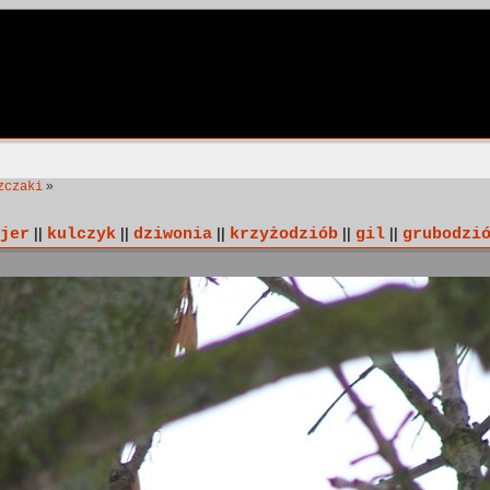
»
zczaki
jer
||
kulczyk
||
dziwonia
||
krzyżodziób
||
gil
||
grubodzi