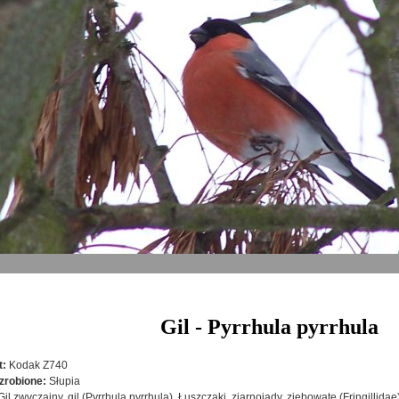
Gil - Pyrrhula pyrrhula
t:
Kodak Z740
zrobione:
Słupia
Gil zwyczajny, gil (Pyrrhula pyrrhula), Łuszczaki, ziarnojady, ziębowate (Fringillida