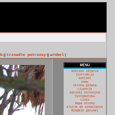
ób
||
trznadle potrzosy
||
wróbel
|
MENU
Wybrane zdjęcia
Instrukcja
Kontakt
nowy
Strona główna
Licencja
Gatunki chronione
Systematyka
Linki
Mapa strony
Klucze do oznaczania
Rzadkie gatunki