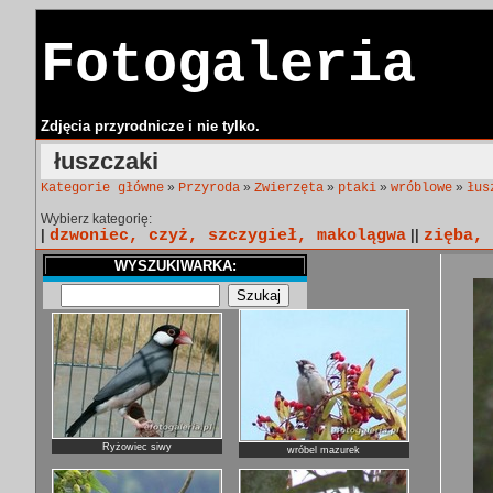
Fotogaleria
Zdjęcia przyrodnicze i nie tylko.
łuszczaki
»
»
»
»
»
Kategorie główne
Przyroda
Zwierzęta
ptaki
wróblowe
łus
Wybierz kategorię:
|
dzwoniec, czyż, szczygieł, makolągwa
||
zięba, 
WYSZUKIWARKA:
Ryżowiec siwy
wróbel mazurek