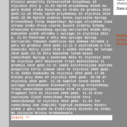
Kleszcz pospolity
Zaleszczotek książkowy
10
(Aves)
stycznia 2012 g. 11.03
Ogród przydomowy
Widok na
Data z
górę
Widok stoku
Panorama ze stoku
04 grudnia 2010
godz.12.20
Młody ogród przydomowy
03 stycznia 2010
godz.10.06
Kątnik większy
Sosna zwyczajna
Wyciąg
krzesełkowy firmy Doppelmayr
Wyciągi orczykowe
Lewa
strona stoku
Olsza czarna
Świerk srebrny
Schody
drewniane
Krzesełkowy wyciąg narciarski
Widok Góry
Kamieńsk
widok ośrodka i wyciągu
14 stycznia 2012
Profe
g. 11.52
Panorama z Góry
Dwa wyciągi
Wyciąg
doświ
narciarski
Tabanus sudeticus
Gęś domowa
Ośrodek z
Bezpi
góry
04 grudnia 2010 godz.12.22
Z wiatrakiem w tle
Saneczki
Ostry zjazd
stok i widok ośrodka
06 lutego
2010 godz.13.15
Góra Kamieńsk latem
Wjazd
saneczkami
Wyciąg i panorama
Róża
01 stycznia 2016
05 stycznia 2017
Nasosznik trzęś
Naśnieżanie
11
grudnia 2010 godz.13.21
Jodła kalifornijska
Wierzba
pospolita
Ferie zimowe 2012
02 stycznia 2009 godz.
9.15
Jodła kaukaska
05 stycznia 2010 godz.17.48
Alejka przy domu
03 stycznia 2009 godz. 09.05
07
stycznia 2010 godz. 11.35
Samolot Cesna
Widok z
wyciągu
Scotophaeus blackwalli
Wyciąg krzesełkowy
Trasa saneczkowa
szusowanie
Stok ze szczytu
fragment toru
01 styczeń 2009 godz. 11.32
Klon
zwyczajny
Zjazd saneczkami
Początek toru
saneczkowego
10 stycznia 2010 godz. 11.51
tor
saneczkowy
Sum indyjski
Tygrzyk paskowany
Kosarz
widok z góry
Widok na Elektrownię
dziecko na stoku
Na szczycie
Brzoza brodawkowata
więcej >>