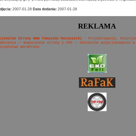
.
djęcia:
2007-01-28
Data dodania:
2007-01-28
REKLAMA
sjonalne Strony WWW Tomaszów Mazowiecki
- Projektowanie, Pozycjo
adczenia ✅ Nowoczesne strony z CMS ✅ Skuteczne pozycjonowanie w
eczeństwo WordPress