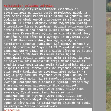
Najczęściej oglądane zdjęcia:
Kleszcz pospolity
Zaleszczotek książkowy
10
stycznia 2012 g. 11.03
Ogród przydomowy
Widok na
górę
Widok stoku
Panorama ze stoku
04 grudnia 2010
godz.12.20
Młody ogród przydomowy
03 stycznia 2010
godz.10.06
Kątnik większy
Sosna zwyczajna
Wyciąg
krzesełkowy firmy Doppelmayr
Wyciągi orczykowe
Lewa
strona stoku
Olsza czarna
Świerk srebrny
Schody
drewniane
Krzesełkowy wyciąg narciarski
Widok Góry
Kamieńsk
widok ośrodka i wyciągu
14 stycznia 2012
g. 11.52
Panorama z Góry
Dwa wyciągi
Wyciąg
narciarski
Tabanus sudeticus
Gęś domowa
Ośrodek z
góry
04 grudnia 2010 godz.12.22
Z wiatrakiem w tle
Saneczki
Ostry zjazd
stok i widok ośrodka
06 lutego
2010 godz.13.15
Góra Kamieńsk latem
Wjazd
saneczkami
Wyciąg i panorama
Róża
01 stycznia 2016
05 stycznia 2017
Nasosznik trzęś
Naśnieżanie
11
grudnia 2010 godz.13.21
Jodła kalifornijska
Wierzba
pospolita
Ferie zimowe 2012
02 stycznia 2009 godz.
9.15
Jodła kaukaska
05 stycznia 2010 godz.17.48
Alejka przy domu
03 stycznia 2009 godz. 09.05
07
stycznia 2010 godz. 11.35
Samolot Cesna
Widok z
wyciągu
Scotophaeus blackwalli
Wyciąg krzesełkowy
Trasa saneczkowa
szusowanie
Stok ze szczytu
fragment toru
01 styczeń 2009 godz. 11.32
Klon
zwyczajny
Zjazd saneczkami
Początek toru
saneczkowego
10 stycznia 2010 godz. 11.51
tor
saneczkowy
Sum indyjski
Tygrzyk paskowany
Kosarz
widok z góry
Widok na Elektrownię
dziecko na stoku
Na szczycie
Brzoza brodawkowata
więcej >>