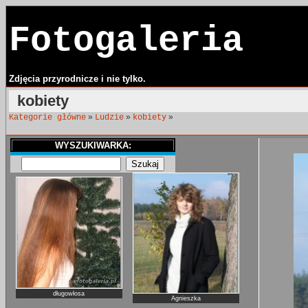
Fotogaleria
Zdjęcia przyrodnicze i nie tylko.
kobiety
»
»
»
Kategorie główne
Ludzie
kobiety
WYSZUKIWARKA:
długowłosa
Agnieszka