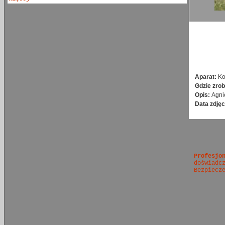
Aparat:
Ko
Gdzie zrob
Opis:
Agni
Data zdjęc
Profesjo
doświadc
Bezpiecz