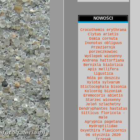
NOWOŚCI
Crocothemis erythraea
Clytus arietis
Osmia cornuta
Inonotus obliguus
Przeziernik
porzeczkowiec
Wyślepek wiosenny
Andrena hattorfiana
Bernikla białolica
Apis mellifera
ligustica
Róża po deszczu
Xylota sylvarum
Stictocephala bisonia
Kolcoróg bizoniak
Eremocoris abietis
Starzec wiosenny
Jeleń szlachetny
Dendryphantes hastatus
Sitticus floricola -
male
Agrypnia pagetana
Hydroptilidae
Oxyethira flavicornis
06 stycznia 2020
Trzęsak