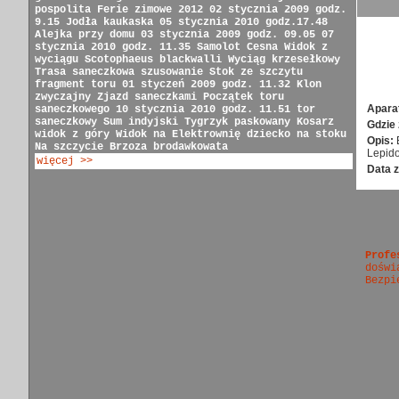
pospolita
Ferie zimowe 2012
02 stycznia 2009 godz.
9.15
Jodła kaukaska
05 stycznia 2010 godz.17.48
Alejka przy domu
03 stycznia 2009 godz. 09.05
07
stycznia 2010 godz. 11.35
Samolot Cesna
Widok z
wyciągu
Scotophaeus blackwalli
Wyciąg krzesełkowy
Trasa saneczkowa
szusowanie
Stok ze szczytu
fragment toru
01 styczeń 2009 godz. 11.32
Klon
zwyczajny
Zjazd saneczkami
Początek toru
Apara
saneczkowego
10 stycznia 2010 godz. 11.51
tor
saneczkowy
Sum indyjski
Tygrzyk paskowany
Kosarz
Gdzie 
widok z góry
Widok na Elektrownię
dziecko na stoku
Opis:
Na szczycie
Brzoza brodawkowata
Lepido
więcej >>
Data z
Profe
doświ
Bezpi