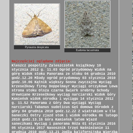
Pyrausta despicata
Eudonia lacustrata
Najczęściej oglądane zdjęcia:
Kleszcz pospolity
Zaleszczotek książkowy
10
stycznia 2012 g. 11.03
Ogród przydomowy
Widok na
górę
Widok stoku
Panorama ze stoku
04 grudnia 2010
godz.12.20
Młody ogród przydomowy
03 stycznia 2010
godz.10.06
Kątnik większy
Sosna zwyczajna
Wyciąg
krzesełkowy firmy Doppelmayr
Wyciągi orczykowe
Lewa
strona stoku
Olsza czarna
Świerk srebrny
Schody
drewniane
Krzesełkowy wyciąg narciarski
Widok Góry
Kamieńsk
widok ośrodka i wyciągu
14 stycznia 2012
g. 11.52
Panorama z Góry
Dwa wyciągi
Wyciąg
narciarski
Tabanus sudeticus
Gęś domowa
Ośrodek z
góry
04 grudnia 2010 godz.12.22
Z wiatrakiem w tle
Saneczki
Ostry zjazd
stok i widok ośrodka
06 lutego
2010 godz.13.15
Góra Kamieńsk latem
Wjazd
saneczkami
Wyciąg i panorama
Róża
01 stycznia 2016
05 stycznia 2017
Nasosznik trzęś
Naśnieżanie
11
grudnia 2010 godz.13.21
Jodła kalifornijska
Wierzba