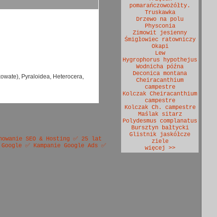
pomarańczowożółty.
Truskawka
Drzewo na polu
Physconia
Zimowit jesienny
Śmigłowiec ratowniczy
Okapi
Lew
Hygrophorus hypothejus
Wodnicha późna
Deconica montana
kowate), Pyraloidea, Heterocera,
Cheiracanthium
campestre
Kolczak Cheiracanthium
campestre
Kolczak Ch. campestre
Maślak sitarz
Polydesmus complanatus
Bursztyn bałtycki
Glistnik jaskółcze
nowanie SEO & Hosting ✅ 25 lat
ziele
 Google ✅ Kampanie Google Ads ✅
więcej >>