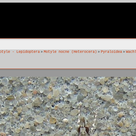
»
»
»
otyle - Lepidoptera
Motyle nocne (Heterocera)
Pyraloidea
Wach