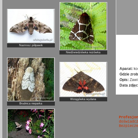
Nastrosz półpawik
Niedźwiedziówka nożówka
Aparat:
ko
Gdzie zrob
Opis:
Zawi
Data zdjęc
Wstęgówka wydana
Brudnica nieparka
Profesjo
doświadc
Bezpiecz