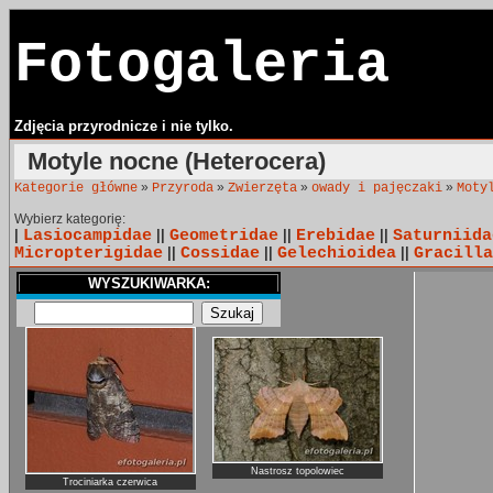
Fotogaleria
Zdjęcia przyrodnicze i nie tylko.
Motyle nocne (Heterocera)
»
»
»
»
Kategorie główne
Przyroda
Zwierzęta
owady i pajęczaki
Moty
Wybierz kategorię:
|
Lasiocampidae
||
Geometridae
||
Erebidae
||
Saturniida
Micropterigidae
||
Cossidae
||
Gelechioidea
||
Gracilla
WYSZUKIWARKA:
Nastrosz topolowiec
Trociniarka czerwica