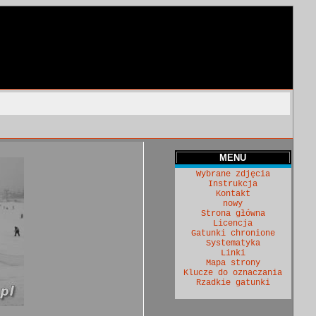
MENU
Wybrane zdjęcia
Instrukcja
Kontakt
nowy
Strona główna
Licencja
Gatunki chronione
Systematyka
Linki
Mapa strony
Klucze do oznaczania
Rzadkie gatunki