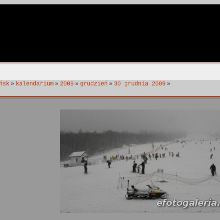
»
»
»
»
»
ńsk
kalendarium
2009
grudzień
30 grudnia 2009