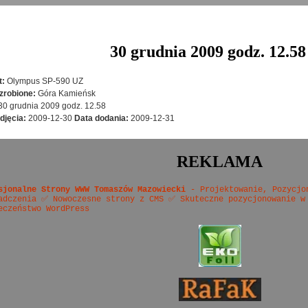
30 grudnia 2009 godz. 12.58
t:
Olympus SP-590 UZ
zrobione:
Góra Kamieńsk
30 grudnia 2009 godz. 12.58
djęcia:
2009-12-30
Data dodania:
2009-12-31
REKLAMA
sjonalne Strony WWW Tomaszów Mazowiecki
- Projektowanie, Pozycjo
adczenia ✅ Nowoczesne strony z CMS ✅ Skuteczne pozycjonowanie w
eczeństwo WordPress