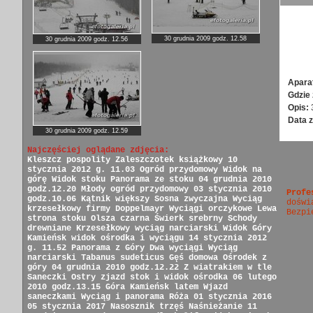
30 grudnia 2009 godz. 12.58
30 grudnia 2009 godz. 12.56
Apara
Gdzie 
Opis:
Data z
30 grudnia 2009 godz. 12.59
Najczęściej oglądane zdjęcia:
Kleszcz pospolity
Zaleszczotek książkowy
10
stycznia 2012 g. 11.03
Ogród przydomowy
Widok na
górę
Widok stoku
Panorama ze stoku
04 grudnia 2010
godz.12.20
Młody ogród przydomowy
03 stycznia 2010
Profe
godz.10.06
Kątnik większy
Sosna zwyczajna
Wyciąg
doświ
krzesełkowy firmy Doppelmayr
Wyciągi orczykowe
Lewa
Bezpi
strona stoku
Olsza czarna
Świerk srebrny
Schody
drewniane
Krzesełkowy wyciąg narciarski
Widok Góry
Kamieńsk
widok ośrodka i wyciągu
14 stycznia 2012
g. 11.52
Panorama z Góry
Dwa wyciągi
Wyciąg
narciarski
Tabanus sudeticus
Gęś domowa
Ośrodek z
góry
04 grudnia 2010 godz.12.22
Z wiatrakiem w tle
Saneczki
Ostry zjazd
stok i widok ośrodka
06 lutego
2010 godz.13.15
Góra Kamieńsk latem
Wjazd
saneczkami
Wyciąg i panorama
Róża
01 stycznia 2016
05 stycznia 2017
Nasosznik trzęś
Naśnieżanie
11