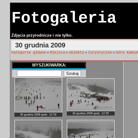
Fotogaleria
Zdjęcia przyrodnicze i nie tylko.
30 grudnia 2009
»
»
»
»
Kategorie główne
Miejsca
obiekty
turystyczne
Góra Kamie
WYSZUKIWARKA:
30 grudnia 2009 godz. 12.55
30 grudnia 2009 godz. 12.54