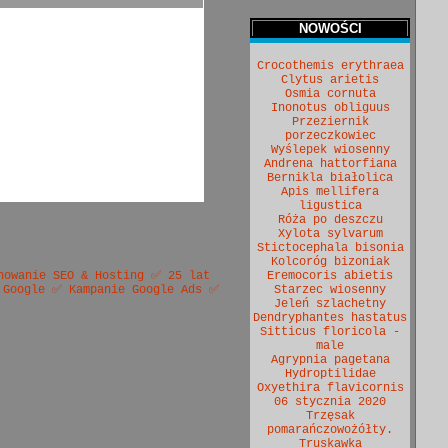
NOWOŚCI
Crocothemis erythraea
Clytus arietis
Osmia cornuta
Inonotus obliguus
Przeziernik
porzeczkowiec
Wyślepek wiosenny
Andrena hattorfiana
Bernikla białolica
Apis mellifera
ligustica
Róża po deszczu
Xylota sylvarum
Stictocephala bisonia
Kolcoróg bizoniak
nowanie SEO & Hosting ✅ 25 lat
Eremocoris abietis
 Google ✅ Kampanie Google Ads ✅
Starzec wiosenny
Jeleń szlachetny
Dendryphantes hastatus
Sitticus floricola -
male
Agrypnia pagetana
Hydroptilidae
Oxyethira flavicornis
06 stycznia 2020
Trzęsak
pomarańczowożółty.
Truskawka