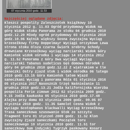
07 stycznia 2010 godz. 11.53
Najczęściej oglądane zdjęcia:
Kleszcz pospolity
Zaleszczotek książkowy
10
stycznia 2012 g. 11.03
Ogród przydomowy
Widok na
górę
Widok stoku
Panorama ze stoku
04 grudnia 2010
godz.12.20
Młody ogród przydomowy
03 stycznia 2010
godz.10.06
Kątnik większy
Sosna zwyczajna
Wyciąg
krzesełkowy firmy Doppelmayr
Wyciągi orczykowe
Lewa
strona stoku
Olsza czarna
Świerk srebrny
Schody
drewniane
Krzesełkowy wyciąg narciarski
Widok Góry
Kamieńsk
widok ośrodka i wyciągu
14 stycznia 2012
g. 11.52
Panorama z Góry
Dwa wyciągi
Wyciąg
narciarski
Tabanus sudeticus
Gęś domowa
Ośrodek z
góry
04 grudnia 2010 godz.12.22
Z wiatrakiem w tle
Saneczki
Ostry zjazd
stok i widok ośrodka
06 lutego
2010 godz.13.15
Góra Kamieńsk latem
Wjazd
saneczkami
Wyciąg i panorama
Róża
01 stycznia 2016
05 stycznia 2017
Nasosznik trzęś
Naśnieżanie
11
grudnia 2010 godz.13.21
Jodła kalifornijska
Wierzba
pospolita
Ferie zimowe 2012
02 stycznia 2009 godz.
9.15
Jodła kaukaska
05 stycznia 2010 godz.17.48
Alejka przy domu
03 stycznia 2009 godz. 09.05
07
stycznia 2010 godz. 11.35
Samolot Cesna
Widok z
wyciągu
Scotophaeus blackwalli
Wyciąg krzesełkowy
Trasa saneczkowa
szusowanie
Stok ze szczytu
fragment toru
01 styczeń 2009 godz. 11.32
Klon
zwyczajny
Zjazd saneczkami
Początek toru
saneczkowego
10 stycznia 2010 godz. 11.51
tor
saneczkowy
Sum indyjski
Tygrzyk paskowany
Kosarz