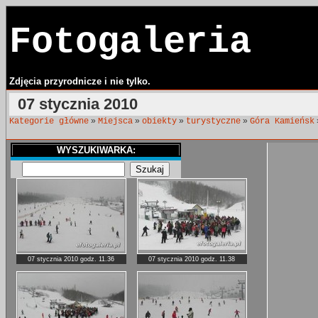
Fotogaleria
Zdjęcia przyrodnicze i nie tylko.
07 stycznia 2010
»
»
»
»
Kategorie główne
Miejsca
obiekty
turystyczne
Góra Kamieńsk
WYSZUKIWARKA:
07 stycznia 2010 godz. 11.36
07 stycznia 2010 godz. 11.38