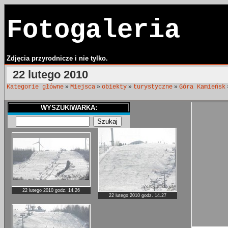
Fotogaleria
Zdjęcia przyrodnicze i nie tylko.
22 lutego 2010
»
»
»
»
Kategorie główne
Miejsca
obiekty
turystyczne
Góra Kamieńsk
WYSZUKIWARKA:
22 lutego 2010 godz. 14.26
22 lutego 2010 godz. 14.27