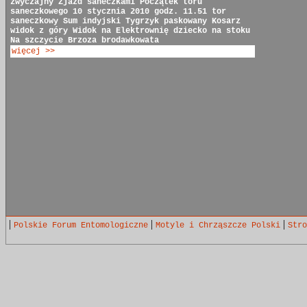
zwyczajny
Zjazd saneczkami
Początek toru
saneczkowego
10 stycznia 2010 godz. 11.51
tor
saneczkowy
Sum indyjski
Tygrzyk paskowany
Kosarz
widok z góry
Widok na Elektrownię
dziecko na stoku
Na szczycie
Brzoza brodawkowata
więcej >>
|
|
|
Polskie Forum Entomologiczne
Motyle i Chrząszcze Polski
Stro