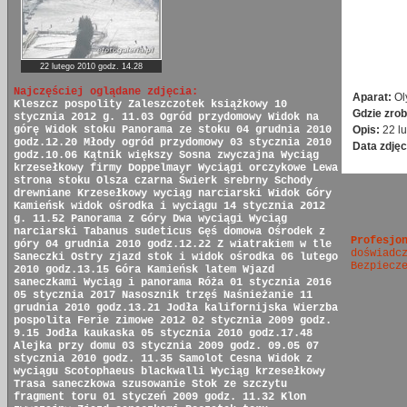
22 lutego 2010 godz. 14.28
Najczęściej oglądane zdjęcia:
Aparat:
Ol
Kleszcz pospolity
Zaleszczotek książkowy
10
Gdzie zrob
stycznia 2012 g. 11.03
Ogród przydomowy
Widok na
Opis:
22 l
górę
Widok stoku
Panorama ze stoku
04 grudnia 2010
godz.12.20
Młody ogród przydomowy
03 stycznia 2010
Data zdjęc
godz.10.06
Kątnik większy
Sosna zwyczajna
Wyciąg
krzesełkowy firmy Doppelmayr
Wyciągi orczykowe
Lewa
strona stoku
Olsza czarna
Świerk srebrny
Schody
drewniane
Krzesełkowy wyciąg narciarski
Widok Góry
Kamieńsk
widok ośrodka i wyciągu
14 stycznia 2012
g. 11.52
Panorama z Góry
Dwa wyciągi
Wyciąg
narciarski
Tabanus sudeticus
Gęś domowa
Ośrodek z
Profesjo
góry
04 grudnia 2010 godz.12.22
Z wiatrakiem w tle
doświadc
Saneczki
Ostry zjazd
stok i widok ośrodka
06 lutego
Bezpiecz
2010 godz.13.15
Góra Kamieńsk latem
Wjazd
saneczkami
Wyciąg i panorama
Róża
01 stycznia 2016
05 stycznia 2017
Nasosznik trzęś
Naśnieżanie
11
grudnia 2010 godz.13.21
Jodła kalifornijska
Wierzba
pospolita
Ferie zimowe 2012
02 stycznia 2009 godz.
9.15
Jodła kaukaska
05 stycznia 2010 godz.17.48
Alejka przy domu
03 stycznia 2009 godz. 09.05
07
stycznia 2010 godz. 11.35
Samolot Cesna
Widok z
wyciągu
Scotophaeus blackwalli
Wyciąg krzesełkowy
Trasa saneczkowa
szusowanie
Stok ze szczytu
fragment toru
01 styczeń 2009 godz. 11.32
Klon