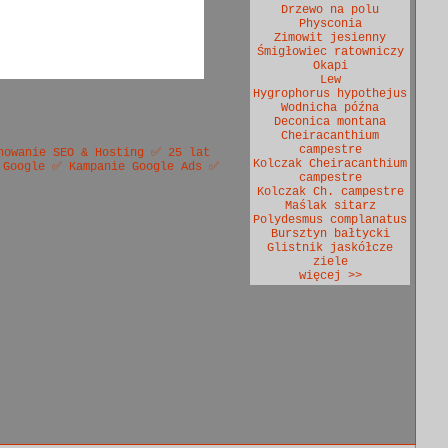
Drzewo na polu
Physconia
Zimowit jesienny
Śmigłowiec ratowniczy
Okapi
Lew
Hygrophorus hypothejus
Wodnicha późna
Deconica montana
Cheiracanthium
campestre
nowanie SEO & Hosting ✅ 25 lat
Kolczak Cheiracanthium
 Google ✅ Kampanie Google Ads ✅
campestre
Kolczak Ch. campestre
Maślak sitarz
Polydesmus complanatus
Bursztyn bałtycki
Glistnik jaskółcze
ziele
więcej >>