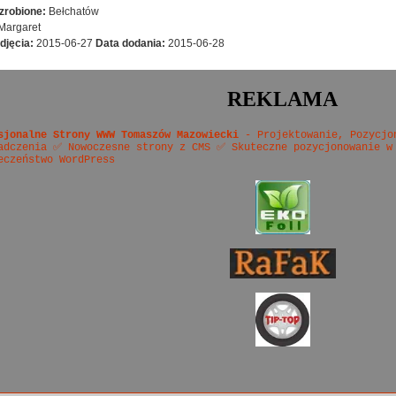
zrobione:
Bełchatów
Margaret
djęcia:
2015-06-27
Data dodania:
2015-06-28
REKLAMA
sjonalne Strony WWW Tomaszów Mazowiecki
- Projektowanie, Pozycjo
adczenia ✅ Nowoczesne strony z CMS ✅ Skuteczne pozycjonowanie w
eczeństwo WordPress