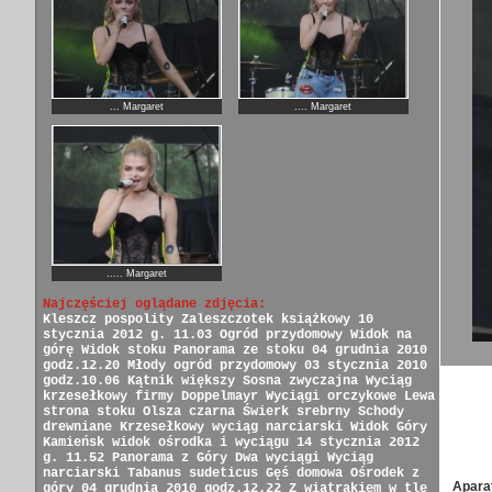
... Margaret
.... Margaret
..... Margaret
Najczęściej oglądane zdjęcia:
Kleszcz pospolity
Zaleszczotek książkowy
10
stycznia 2012 g. 11.03
Ogród przydomowy
Widok na
górę
Widok stoku
Panorama ze stoku
04 grudnia 2010
godz.12.20
Młody ogród przydomowy
03 stycznia 2010
godz.10.06
Kątnik większy
Sosna zwyczajna
Wyciąg
krzesełkowy firmy Doppelmayr
Wyciągi orczykowe
Lewa
strona stoku
Olsza czarna
Świerk srebrny
Schody
drewniane
Krzesełkowy wyciąg narciarski
Widok Góry
Kamieńsk
widok ośrodka i wyciągu
14 stycznia 2012
g. 11.52
Panorama z Góry
Dwa wyciągi
Wyciąg
narciarski
Tabanus sudeticus
Gęś domowa
Ośrodek z
Apara
góry
04 grudnia 2010 godz.12.22
Z wiatrakiem w tle