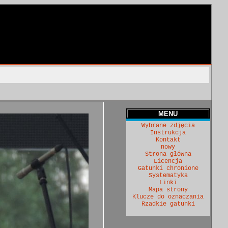
MENU
Wybrane zdjęcia
Instrukcja
Kontakt
nowy
Strona główna
Licencja
Gatunki chronione
Systematyka
Linki
Mapa strony
Klucze do oznaczania
Rzadkie gatunki