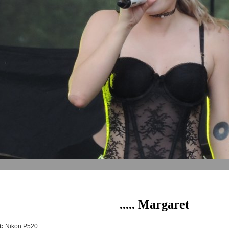
..... Margaret
t:
Nikon P520