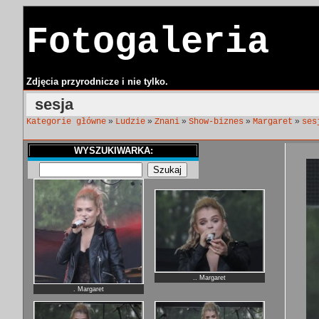
Fotogaleria
Zdjęcia przyrodnicze i nie tylko.
sesja
»
»
»
»
»
Kategorie główne
Ludzie
Znani
Show-biznes
Margaret
ses
WYSZUKIWARKA:
.. Margaret
. Margaret