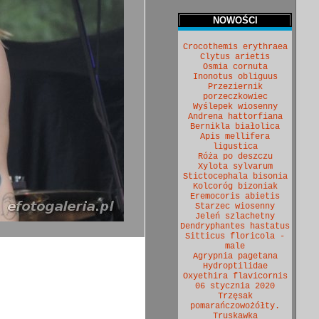
NOWOŚCI
Crocothemis erythraea
Clytus arietis
Osmia cornuta
Inonotus obliguus
Przeziernik
porzeczkowiec
Wyślepek wiosenny
Andrena hattorfiana
Bernikla białolica
Apis mellifera
ligustica
Róża po deszczu
Xylota sylvarum
Stictocephala bisonia
Kolcoróg bizoniak
Eremocoris abietis
Starzec wiosenny
Jeleń szlachetny
Dendryphantes hastatus
Sitticus floricola -
male
Agrypnia pagetana
Hydroptilidae
Oxyethira flavicornis
06 stycznia 2020
Trzęsak
pomarańczowożółty.
Truskawka