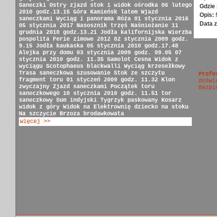
Saneczki
Ostry zjazd
stok i widok ośrodka
06 lutego
Gdzie 
2010 godz.13.15
Góra Kamieńsk latem
Wjazd
Opis:
saneczkami
Wyciąg i panorama
Róża
01 stycznia 2016
Data z
05 stycznia 2017
Nasosznik trzęś
Naśnieżanie
11
grudnia 2010 godz.13.21
Jodła kalifornijska
Wierzba
pospolita
Ferie zimowe 2012
02 stycznia 2009 godz.
9.15
Jodła kaukaska
05 stycznia 2010 godz.17.48
Alejka przy domu
03 stycznia 2009 godz. 09.05
07
stycznia 2010 godz. 11.35
Samolot Cesna
Widok z
wyciągu
Scotophaeus blackwalli
Wyciąg krzesełkowy
Trasa saneczkowa
szusowanie
Stok ze szczytu
Profe
fragment toru
01 styczeń 2009 godz. 11.32
Klon
doświ
zwyczajny
Zjazd saneczkami
Początek toru
Bezpi
saneczkowego
10 stycznia 2010 godz. 11.51
tor
saneczkowy
Sum indyjski
Tygrzyk paskowany
Kosarz
widok z góry
Widok na Elektrownię
dziecko na stoku
Na szczycie
Brzoza brodawkowata
więcej >>