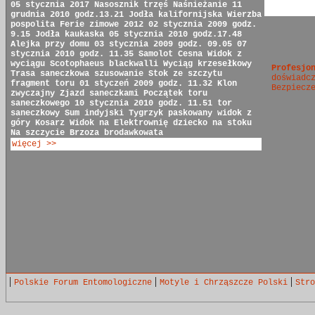
05 stycznia 2017
Nasosznik trzęś
Naśnieżanie
11
grudnia 2010 godz.13.21
Jodła kalifornijska
Wierzba
pospolita
Ferie zimowe 2012
02 stycznia 2009 godz.
9.15
Jodła kaukaska
05 stycznia 2010 godz.17.48
Alejka przy domu
03 stycznia 2009 godz. 09.05
07
stycznia 2010 godz. 11.35
Samolot Cesna
Widok z
wyciągu
Scotophaeus blackwalli
Wyciąg krzesełkowy
Profesjo
Trasa saneczkowa
szusowanie
Stok ze szczytu
doświadc
fragment toru
01 styczeń 2009 godz. 11.32
Klon
Bezpiecz
zwyczajny
Zjazd saneczkami
Początek toru
saneczkowego
10 stycznia 2010 godz. 11.51
tor
saneczkowy
Sum indyjski
Tygrzyk paskowany
widok z
góry
Kosarz
Widok na Elektrownię
dziecko na stoku
Na szczycie
Brzoza brodawkowata
więcej >>
|
|
|
Polskie Forum Entomologiczne
Motyle i Chrząszcze Polski
Stro