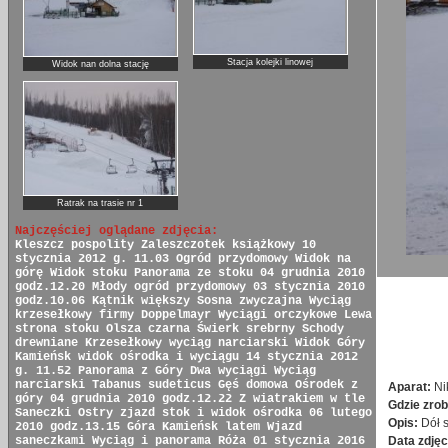
Stacja kolejki linowej
Widok nan dolna stację
Ratrak na trasie nr 1
Najczęściej oglądane zdjęcia:
Kleszcz pospolity
Zaleszczotek książkowy
10
stycznia 2012 g. 11.03
Ogród przydomowy
Widok na
górę
Widok stoku
Panorama ze stoku
04 grudnia 2010
godz.12.20
Młody ogród przydomowy
03 stycznia 2010
godz.10.06
Kątnik większy
Sosna zwyczajna
Wyciąg
krzesełkowy firmy Doppelmayr
Wyciągi orczykowe
Lewa
strona stoku
Olsza czarna
Świerk srebrny
Schody
drewniane
Krzesełkowy wyciąg narciarski
Widok Góry
Kamieńsk
widok ośrodka i wyciągu
14 stycznia 2012
g. 11.52
Panorama z Góry
Dwa wyciągi
Wyciąg
narciarski
Tabanus sudeticus
Gęś domowa
Ośrodek z
Aparat:
Ni
góry
04 grudnia 2010 godz.12.22
Z wiatrakiem w tle
Gdzie zrob
Saneczki
Ostry zjazd
stok i widok ośrodka
06 lutego
Opis:
Dół 
2010 godz.13.15
Góra Kamieńsk latem
Wjazd
Data zdjęc
saneczkami
Wyciąg i panorama
Róża
01 stycznia 2016