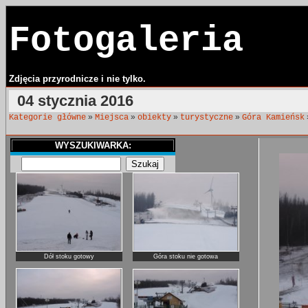
Fotogaleria
Zdjęcia przyrodnicze i nie tylko.
04 stycznia 2016
»
»
»
»
Kategorie główne
Miejsca
obiekty
turystyczne
Góra Kamieńsk
WYSZUKIWARKA:
Dół stoku gotowy
Góra stoku nie gotowa