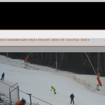
»
»
»
»
»
ńsk
kalendarium
2018
Styczeń 2018
28 stycznia 2018