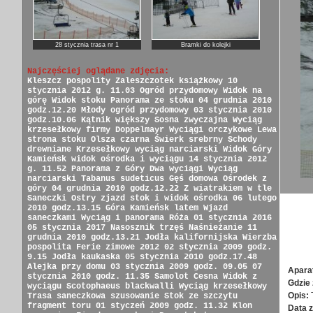
28 stycznia trasa nr 1
Bramki do kolejki
Najczęściej oglądane zdjęcia:
Kleszcz pospolity
Zaleszczotek książkowy
10
stycznia 2012 g. 11.03
Ogród przydomowy
Widok na
górę
Widok stoku
Panorama ze stoku
04 grudnia 2010
godz.12.20
Młody ogród przydomowy
03 stycznia 2010
godz.10.06
Kątnik większy
Sosna zwyczajna
Wyciąg
krzesełkowy firmy Doppelmayr
Wyciągi orczykowe
Lewa
strona stoku
Olsza czarna
Świerk srebrny
Schody
drewniane
Krzesełkowy wyciąg narciarski
Widok Góry
Kamieńsk
widok ośrodka i wyciągu
14 stycznia 2012
g. 11.52
Panorama z Góry
Dwa wyciągi
Wyciąg
narciarski
Tabanus sudeticus
Gęś domowa
Ośrodek z
góry
04 grudnia 2010 godz.12.22
Z wiatrakiem w tle
Saneczki
Ostry zjazd
stok i widok ośrodka
06 lutego
2010 godz.13.15
Góra Kamieńsk latem
Wjazd
saneczkami
Wyciąg i panorama
Róża
01 stycznia 2016
05 stycznia 2017
Nasosznik trzęś
Naśnieżanie
11
grudnia 2010 godz.13.21
Jodła kalifornijska
Wierzba
pospolita
Ferie zimowe 2012
02 stycznia 2009 godz.
9.15
Jodła kaukaska
05 stycznia 2010 godz.17.48
Alejka przy domu
03 stycznia 2009 godz. 09.05
07
Apara
stycznia 2010 godz. 11.35
Samolot Cesna
Widok z
Gdzie 
wyciągu
Scotophaeus blackwalli
Wyciąg krzesełkowy
Opis:
Trasa saneczkowa
szusowanie
Stok ze szczytu
fragment toru
01 styczeń 2009 godz. 11.32
Klon
Data z