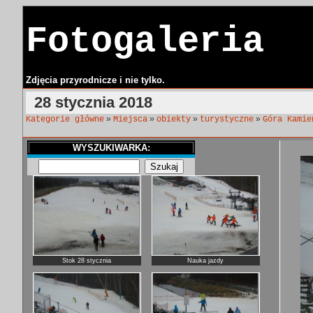
Fotogaleria
Zdjęcia przyrodnicze i nie tylko.
28 stycznia 2018
»
»
»
»
Kategorie główne
Miejsca
obiekty
turystyczne
Góra Kamie
WYSZUKIWARKA:
Stok 28 stycznia
Nauka jazdy