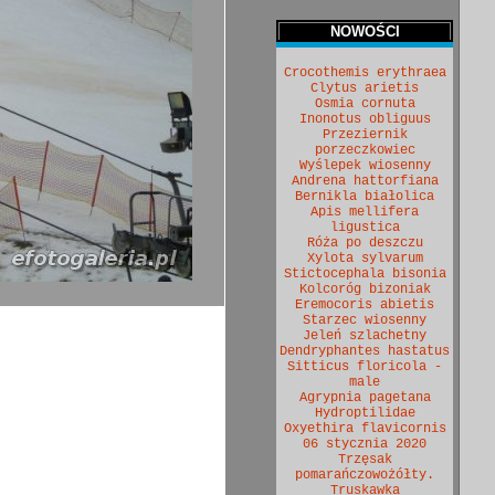
NOWOŚCI
Crocothemis erythraea
Clytus arietis
Osmia cornuta
Inonotus obliguus
Przeziernik
porzeczkowiec
Wyślepek wiosenny
Andrena hattorfiana
Bernikla białolica
Apis mellifera
ligustica
Róża po deszczu
Xylota sylvarum
Stictocephala bisonia
Kolcoróg bizoniak
Eremocoris abietis
Starzec wiosenny
Jeleń szlachetny
Dendryphantes hastatus
Sitticus floricola -
male
Agrypnia pagetana
Hydroptilidae
Oxyethira flavicornis
06 stycznia 2020
Trzęsak
pomarańczowożółty.
Truskawka