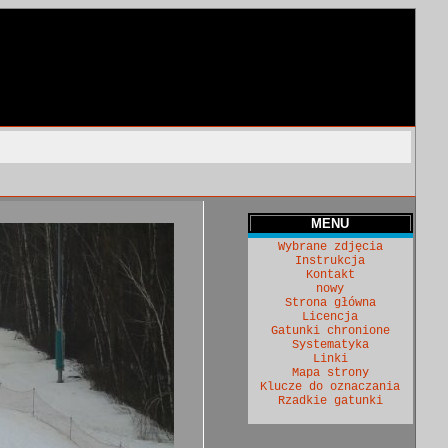
MENU
Wybrane zdjęcia
Instrukcja
Kontakt
nowy
Strona główna
Licencja
Gatunki chronione
Systematyka
Linki
Mapa strony
Klucze do oznaczania
Rzadkie gatunki