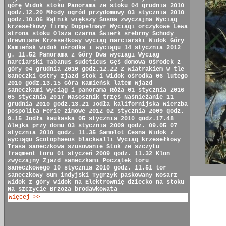
górę
Widok stoku
Panorama ze stoku
04 grudnia 2010
godz.12.20
Młody ogród przydomowy
03 stycznia 2010
godz.10.06
Kątnik większy
Sosna zwyczajna
Wyciąg
krzesełkowy firmy Doppelmayr
Wyciągi orczykowe
Lewa
strona stoku
Olsza czarna
Świerk srebrny
Schody
drewniane
Krzesełkowy wyciąg narciarski
Widok Góry
Kamieńsk
widok ośrodka i wyciągu
14 stycznia 2012
g. 11.52
Panorama z Góry
Dwa wyciągi
Wyciąg
narciarski
Tabanus sudeticus
Gęś domowa
Ośrodek z
góry
04 grudnia 2010 godz.12.22
Z wiatrakiem w tle
Saneczki
Ostry zjazd
stok i widok ośrodka
06 lutego
2010 godz.13.15
Góra Kamieńsk latem
Wjazd
saneczkami
Wyciąg i panorama
Róża
01 stycznia 2016
05 stycznia 2017
Nasosznik trzęś
Naśnieżanie
11
grudnia 2010 godz.13.21
Jodła kalifornijska
Wierzba
pospolita
Ferie zimowe 2012
02 stycznia 2009 godz.
9.15
Jodła kaukaska
05 stycznia 2010 godz.17.48
Alejka przy domu
03 stycznia 2009 godz. 09.05
07
stycznia 2010 godz. 11.35
Samolot Cesna
Widok z
wyciągu
Scotophaeus blackwalli
Wyciąg krzesełkowy
Trasa saneczkowa
szusowanie
Stok ze szczytu
fragment toru
01 styczeń 2009 godz. 11.32
Klon
zwyczajny
Zjazd saneczkami
Początek toru
saneczkowego
10 stycznia 2010 godz. 11.51
tor
saneczkowy
Sum indyjski
Tygrzyk paskowany
Kosarz
widok z góry
Widok na Elektrownię
dziecko na stoku
Na szczycie
Brzoza brodawkowata
więcej >>