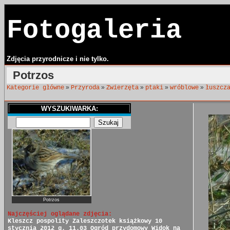
Fotogaleria
Zdjęcia przyrodnicze i nie tylko.
Potrzos
»
»
»
»
»
Kategorie główne
Przyroda
Zwierzęta
ptaki
wróblowe
łuszcz
WYSZUKIWARKA:
Potrzos
Najczęściej oglądane zdjęcia:
Kleszcz pospolity
Zaleszczotek książkowy
10
stycznia 2012 g. 11.03
Ogród przydomowy
Widok na