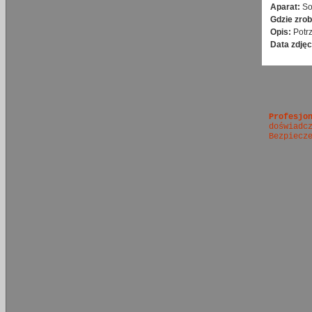
Aparat:
So
Gdzie zrob
Opis:
Potr
Data zdjęc
Profesjo
doświadc
Bezpiecz