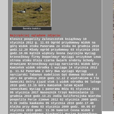
Bernikla białolica
Najczęściej oglądane zdjęcia:
Kleszcz pospolity
Zaleszczotek książkowy
10
stycznia 2012 g. 11.03
Ogród przydomowy
Widok na
górę
Widok stoku
Panorama ze stoku
04 grudnia 2010
godz.12.20
Młody ogród przydomowy
03 stycznia 2010
godz.10.06
Kątnik większy
Sosna zwyczajna
Wyciąg
krzesełkowy firmy Doppelmayr
Wyciągi orczykowe
Lewa
strona stoku
Olsza czarna
Świerk srebrny
Schody
drewniane
Krzesełkowy wyciąg narciarski
Widok Góry
Kamieńsk
widok ośrodka i wyciągu
14 stycznia 2012
g. 11.52
Panorama z Góry
Dwa wyciągi
Wyciąg
narciarski
Tabanus sudeticus
Gęś domowa
Ośrodek z
góry
04 grudnia 2010 godz.12.22
Z wiatrakiem w tle
Saneczki
Ostry zjazd
stok i widok ośrodka
06 lutego
2010 godz.13.15
Góra Kamieńsk latem
Wjazd
saneczkami
Wyciąg i panorama
Róża
01 stycznia 2016
05 stycznia 2017
Nasosznik trzęś
Naśnieżanie
11
grudnia 2010 godz.13.21
Jodła kalifornijska
Wierzba
pospolita
Ferie zimowe 2012
02 stycznia 2009 godz.
9.15
Jodła kaukaska
05 stycznia 2010 godz.17.48
Alejka przy domu
03 stycznia 2009 godz. 09.05
07
stycznia 2010 godz. 11.35
Samolot Cesna
Widok z