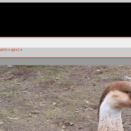
»
»
wate
gęsi