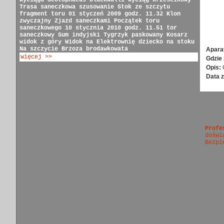
wyciągu
Scotophaeus blackwalli
Wyciąg krzesełkowy
Trasa saneczkowa
szusowanie
Stok ze szczytu
fragment toru
01 styczeń 2009 godz. 11.32
Klon
zwyczajny
Zjazd saneczkami
Początek toru
saneczkowego
10 stycznia 2010 godz. 11.51
tor
saneczkowy
Sum indyjski
Tygrzyk paskowany
Kosarz
widok z góry
Widok na Elektrownię
dziecko na stoku
Na szczycie
Brzoza brodawkowata
Apara
więcej >>
Gdzie 
Opis:
Data z
Profe
doświ
Bezpi