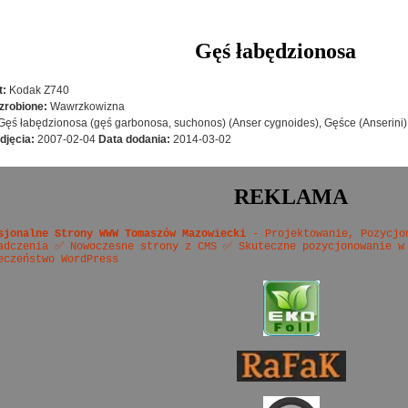
Gęś łabędzionosa
t:
Kodak Z740
zrobione:
Wawrzkowizna
Gęś łabędzionosa (gęś garbonosa, suchonos) (Anser cygnoides), Gęśce (Anserini)
djęcia:
2007-02-04
Data dodania:
2014-03-02
REKLAMA
sjonalne Strony WWW Tomaszów Mazowiecki
- Projektowanie, Pozycjo
adczenia ✅ Nowoczesne strony z CMS ✅ Skuteczne pozycjonowanie w
eczeństwo WordPress