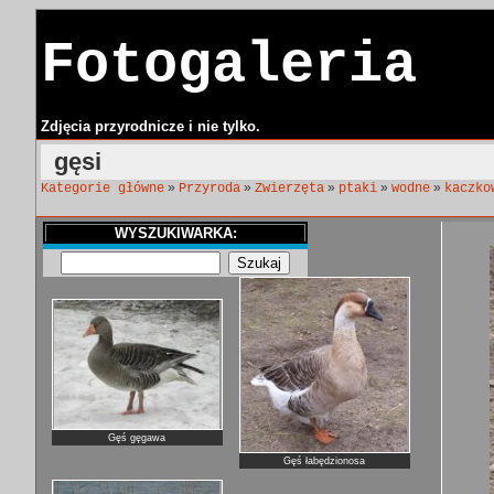
Fotogaleria
Zdjęcia przyrodnicze i nie tylko.
gęsi
»
»
»
»
»
Kategorie główne
Przyroda
Zwierzęta
ptaki
wodne
kaczko
WYSZUKIWARKA:
Gęś gęgawa
Gęś łabędzionosa