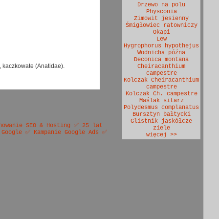
Drzewo na polu
Physconia
Zimowit jesienny
Śmigłowiec ratowniczy
Okapi
Lew
Hygrophorus hypothejus
Wodnicha późna
Deconica montana
, kaczkowate (Anatidae).
Cheiracanthium
campestre
Kolczak Cheiracanthium
campestre
Kolczak Ch. campestre
Maślak sitarz
Polydesmus complanatus
Bursztyn bałtycki
Glistnik jaskółcze
nowanie SEO & Hosting ✅ 25 lat
ziele
 Google ✅ Kampanie Google Ads ✅
więcej >>