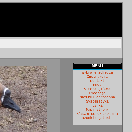
MENU
Wybrane zdjęcia
Instrukcja
Kontakt
nowy
Strona główna
Licencja
Gatunki chronione
Systematyka
Linki
Mapa strony
Klucze do oznaczania
Rzadkie gatunki