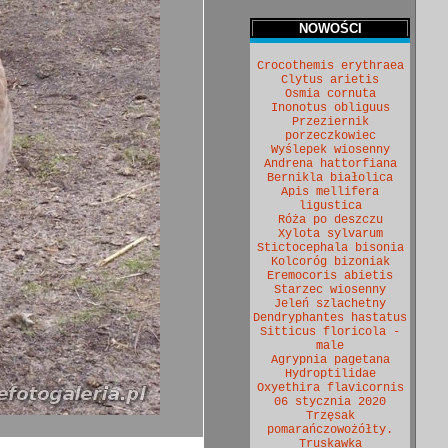
NOWOŚCI
Crocothemis erythraea
Clytus arietis
Osmia cornuta
Inonotus obliguus
Przeziernik
porzeczkowiec
Wyślepek wiosenny
Andrena hattorfiana
Bernikla białolica
Apis mellifera
ligustica
Róża po deszczu
Xylota sylvarum
Stictocephala bisonia
Kolcoróg bizoniak
Eremocoris abietis
Starzec wiosenny
Jeleń szlachetny
Dendryphantes hastatus
Sitticus floricola -
male
Agrypnia pagetana
Hydroptilidae
Oxyethira flavicornis
06 stycznia 2020
Trzęsak
pomarańczowożółty.
Truskawka