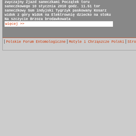
zwyczajny
Zjazd saneczkami
Początek toru
saneczkowego
10 stycznia 2010 godz. 11.51
tor
saneczkowy
Sum indyjski
Tygrzyk paskowany
Kosarz
widok z góry
Widok na Elektrownię
dziecko na stoku
Na szczycie
Brzoza brodawkowata
więcej >>
|
|
|
Polskie Forum Entomologiczne
Motyle i Chrząszcze Polski
Stro