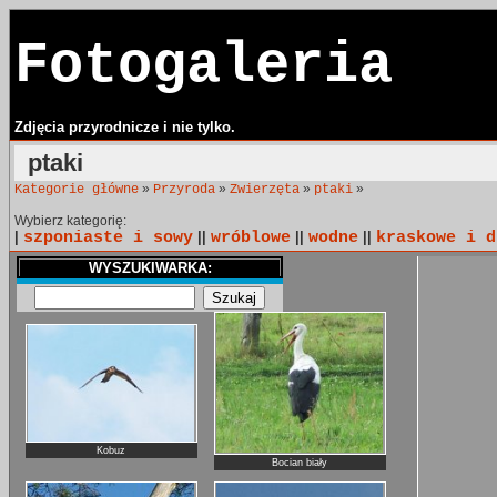
Fotogaleria
Zdjęcia przyrodnicze i nie tylko.
ptaki
»
»
»
»
Kategorie główne
Przyroda
Zwierzęta
ptaki
Wybierz kategorię:
|
szponiaste i sowy
||
wróblowe
||
wodne
||
kraskowe i d
WYSZUKIWARKA:
Kobuz
Bocian biały