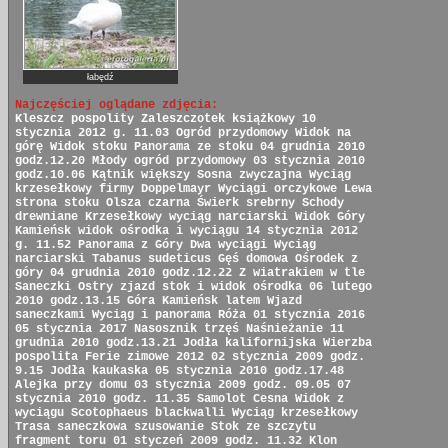
łabędź
Najczęściej oglądane zdjęcia:
Kleszcz pospolity
Zaleszczotek książkowy
10
stycznia 2012 g. 11.03
Ogród przydomowy
Widok na
górę
Widok stoku
Panorama ze stoku
04 grudnia 2010
godz.12.20
Młody ogród przydomowy
03 stycznia 2010
godz.10.06
Kątnik większy
Sosna zwyczajna
Wyciąg
krzesełkowy firmy Doppelmayr
Wyciągi orczykowe
Lewa
strona stoku
Olsza czarna
Świerk srebrny
Schody
drewniane
Krzesełkowy wyciąg narciarski
Widok Góry
Kamieńsk
widok ośrodka i wyciągu
14 stycznia 2012
g. 11.52
Panorama z Góry
Dwa wyciągi
Wyciąg
narciarski
Tabanus sudeticus
Gęś domowa
Ośrodek z
góry
04 grudnia 2010 godz.12.22
Z wiatrakiem w tle
Saneczki
Ostry zjazd
stok i widok ośrodka
06 lutego
2010 godz.13.15
Góra Kamieńsk latem
Wjazd
saneczkami
Wyciąg i panorama
Róża
01 stycznia 2016
05 stycznia 2017
Nasosznik trzęś
Naśnieżanie
11
grudnia 2010 godz.13.21
Jodła kalifornijska
Wierzba
pospolita
Ferie zimowe 2012
02 stycznia 2009 godz.
9.15
Jodła kaukaska
05 stycznia 2010 godz.17.48
Alejka przy domu
03 stycznia 2009 godz. 09.05
07
stycznia 2010 godz. 11.35
Samolot Cesna
Widok z
wyciągu
Scotophaeus blackwalli
Wyciąg krzesełkowy
Trasa saneczkowa
szusowanie
Stok ze szczytu
fragment toru
01 styczeń 2009 godz. 11.32
Klon