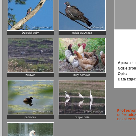
Dzięcioł duży
gołąb grzywacz
Aparat:
ko
Gdzie zrob
Opis:
żurawie
kury domowe
Data zdjęc
Profesjo
doświadc
perkozek
czaple białe
Bezpiecz