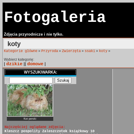
Fotogaleria
Zdjęcia przyrodnicze i nie tylko.
koty
»
»
»
»
»
Kategorie główne
Przyroda
Zwierzęta
ssaki
koty
Wybierz kategorię:
|
dzikie
||
domowe
|
WYSZUKIWARKA:
Kot perski
Najczęściej oglądane zdjęcia:
Kleszcz pospolity
Zaleszczotek książkowy
10