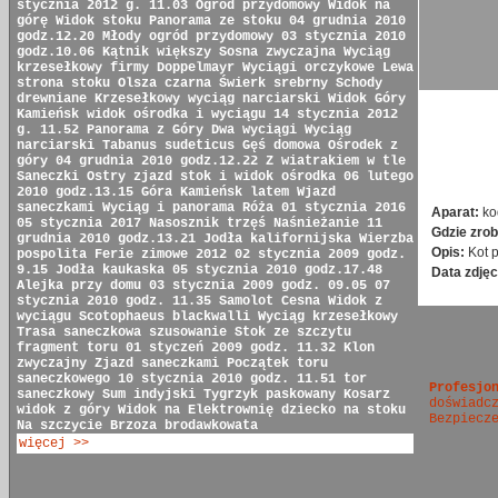
stycznia 2012 g. 11.03
Ogród przydomowy
Widok na
górę
Widok stoku
Panorama ze stoku
04 grudnia 2010
godz.12.20
Młody ogród przydomowy
03 stycznia 2010
godz.10.06
Kątnik większy
Sosna zwyczajna
Wyciąg
krzesełkowy firmy Doppelmayr
Wyciągi orczykowe
Lewa
strona stoku
Olsza czarna
Świerk srebrny
Schody
drewniane
Krzesełkowy wyciąg narciarski
Widok Góry
Kamieńsk
widok ośrodka i wyciągu
14 stycznia 2012
g. 11.52
Panorama z Góry
Dwa wyciągi
Wyciąg
narciarski
Tabanus sudeticus
Gęś domowa
Ośrodek z
góry
04 grudnia 2010 godz.12.22
Z wiatrakiem w tle
Saneczki
Ostry zjazd
stok i widok ośrodka
06 lutego
2010 godz.13.15
Góra Kamieńsk latem
Wjazd
saneczkami
Wyciąg i panorama
Róża
01 stycznia 2016
Aparat:
ko
05 stycznia 2017
Nasosznik trzęś
Naśnieżanie
11
Gdzie zrob
grudnia 2010 godz.13.21
Jodła kalifornijska
Wierzba
Opis:
Kot 
pospolita
Ferie zimowe 2012
02 stycznia 2009 godz.
9.15
Jodła kaukaska
05 stycznia 2010 godz.17.48
Data zdjęc
Alejka przy domu
03 stycznia 2009 godz. 09.05
07
stycznia 2010 godz. 11.35
Samolot Cesna
Widok z
wyciągu
Scotophaeus blackwalli
Wyciąg krzesełkowy
Trasa saneczkowa
szusowanie
Stok ze szczytu
fragment toru
01 styczeń 2009 godz. 11.32
Klon
zwyczajny
Zjazd saneczkami
Początek toru
saneczkowego
10 stycznia 2010 godz. 11.51
tor
Profesjo
saneczkowy
Sum indyjski
Tygrzyk paskowany
Kosarz
doświadc
widok z góry
Widok na Elektrownię
dziecko na stoku
Bezpiecz
Na szczycie
Brzoza brodawkowata
więcej >>