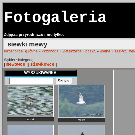
Fotogaleria
Zdjęcia przyrodnicze i nie tylko.
siewki mewy
»
»
»
»
»
Kategorie główne
Przyroda
Zwierzęta
ptaki
wodne
siewki me
Wybierz kategorię:
|
mewowce
||
siewkowce
|
WYSZUKIWARKA:
Łęczak
Mewa