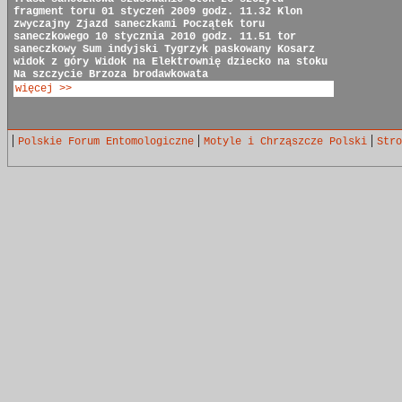
fragment toru
01 styczeń 2009 godz. 11.32
Klon
zwyczajny
Zjazd saneczkami
Początek toru
saneczkowego
10 stycznia 2010 godz. 11.51
tor
saneczkowy
Sum indyjski
Tygrzyk paskowany
Kosarz
widok z góry
Widok na Elektrownię
dziecko na stoku
Na szczycie
Brzoza brodawkowata
więcej >>
|
|
|
Polskie Forum Entomologiczne
Motyle i Chrząszcze Polski
Stro