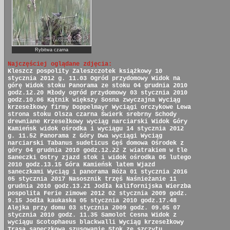
Rybitwa czarna
Najczęściej oglądane zdjęcia:
Kleszcz pospolity
Zaleszczotek książkowy
10
stycznia 2012 g. 11.03
Ogród przydomowy
Widok na
górę
Widok stoku
Panorama ze stoku
04 grudnia 2010
godz.12.20
Młody ogród przydomowy
03 stycznia 2010
godz.10.06
Kątnik większy
Sosna zwyczajna
Wyciąg
krzesełkowy firmy Doppelmayr
Wyciągi orczykowe
Lewa
strona stoku
Olsza czarna
Świerk srebrny
Schody
drewniane
Krzesełkowy wyciąg narciarski
Widok Góry
Kamieńsk
widok ośrodka i wyciągu
14 stycznia 2012
g. 11.52
Panorama z Góry
Dwa wyciągi
Wyciąg
narciarski
Tabanus sudeticus
Gęś domowa
Ośrodek z
góry
04 grudnia 2010 godz.12.22
Z wiatrakiem w tle
Saneczki
Ostry zjazd
stok i widok ośrodka
06 lutego
2010 godz.13.15
Góra Kamieńsk latem
Wjazd
saneczkami
Wyciąg i panorama
Róża
01 stycznia 2016
05 stycznia 2017
Nasosznik trzęś
Naśnieżanie
11
grudnia 2010 godz.13.21
Jodła kalifornijska
Wierzba
pospolita
Ferie zimowe 2012
02 stycznia 2009 godz.
9.15
Jodła kaukaska
05 stycznia 2010 godz.17.48
Alejka przy domu
03 stycznia 2009 godz. 09.05
07
stycznia 2010 godz. 11.35
Samolot Cesna
Widok z
wyciągu
Scotophaeus blackwalli
Wyciąg krzesełkowy
Trasa saneczkowa
szusowanie
Stok ze szczytu