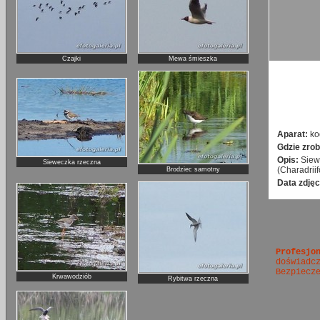
Czajki
Mewa śmieszka
Aparat:
ko
Gdzie zrob
Opis:
Siew
Sieweczka rzeczna
(Charadrii
Brodziec samotny
Data zdjęc
Profesjo
doświadc
Bezpiecz
Krwawodziób
Rybitwa rzeczna