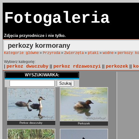
Fotogaleria
Zdjęcia przyrodnicze i nie tylko.
perkozy kormorany
»
»
»
»
»
Kategorie główne
Przyroda
Zwierzęta
ptaki
wodne
perkozy k
Wybierz kategorię:
|
perkoz dwuczuby
||
perkoz rdzawoszyi
||
perkozek
||
ko
WYSZUKIWARKA:
Perkoz dwuczuby
Perkozek