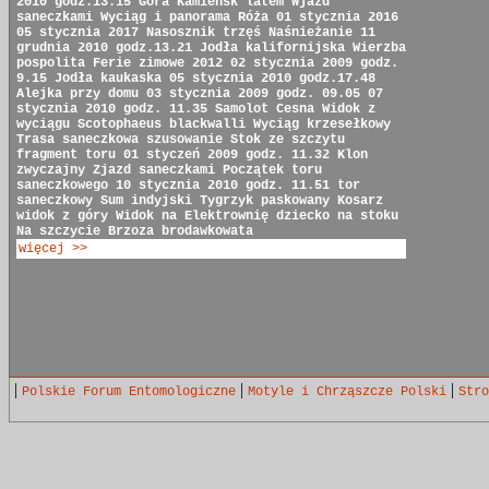
2010 godz.13.15
Góra Kamieńsk latem
Wjazd
saneczkami
Wyciąg i panorama
Róża
01 stycznia 2016
05 stycznia 2017
Nasosznik trzęś
Naśnieżanie
11
grudnia 2010 godz.13.21
Jodła kalifornijska
Wierzba
pospolita
Ferie zimowe 2012
02 stycznia 2009 godz.
9.15
Jodła kaukaska
05 stycznia 2010 godz.17.48
Alejka przy domu
03 stycznia 2009 godz. 09.05
07
stycznia 2010 godz. 11.35
Samolot Cesna
Widok z
wyciągu
Scotophaeus blackwalli
Wyciąg krzesełkowy
Trasa saneczkowa
szusowanie
Stok ze szczytu
fragment toru
01 styczeń 2009 godz. 11.32
Klon
zwyczajny
Zjazd saneczkami
Początek toru
saneczkowego
10 stycznia 2010 godz. 11.51
tor
saneczkowy
Sum indyjski
Tygrzyk paskowany
Kosarz
widok z góry
Widok na Elektrownię
dziecko na stoku
Na szczycie
Brzoza brodawkowata
więcej >>
|
|
|
Polskie Forum Entomologiczne
Motyle i Chrząszcze Polski
Stro