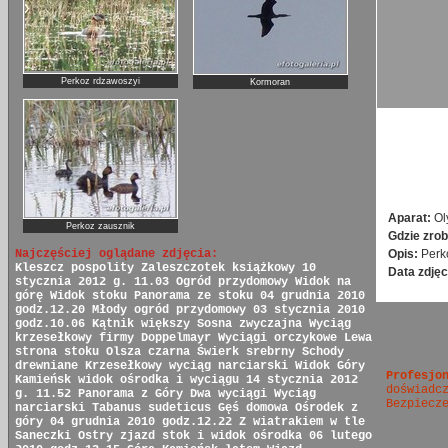
Perkoz rdzawoszyi
Kormoran
Aparat:
Ol
Perkoz zausznik
Gdzie zrob
Opis:
Perk
Najczęściej oglądane zdjęcia:
Kleszcz pospolity
Zaleszczotek książkowy
10
Data zdjęc
stycznia 2012 g. 11.03
Ogród przydomowy
Widok na
górę
Widok stoku
Panorama ze stoku
04 grudnia 2010
godz.12.20
Młody ogród przydomowy
03 stycznia 2010
godz.10.06
Kątnik większy
Sosna zwyczajna
Wyciąg
krzesełkowy firmy Doppelmayr
Wyciągi orczykowe
Lewa
strona stoku
Olsza czarna
Świerk srebrny
Schody
drewniane
Krzesełkowy wyciąg narciarski
Widok Góry
Profesjo
Kamieńsk
widok ośrodka i wyciągu
14 stycznia 2012
doświadc
g. 11.52
Panorama z Góry
Dwa wyciągi
Wyciąg
Bezpiecz
narciarski
Tabanus sudeticus
Gęś domowa
Ośrodek z
góry
04 grudnia 2010 godz.12.22
Z wiatrakiem w tle
Saneczki
Ostry zjazd
stok i widok ośrodka
06 lutego