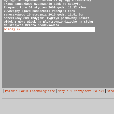
wyciągu
Scotophaeus blackwalli
Wyciąg krzesełkowy
Trasa saneczkowa
szusowanie
Stok ze szczytu
fragment toru
01 styczeń 2009 godz. 11.32
Klon
zwyczajny
Zjazd saneczkami
Początek toru
saneczkowego
10 stycznia 2010 godz. 11.51
tor
saneczkowy
Sum indyjski
Tygrzyk paskowany
Kosarz
widok z góry
Widok na Elektrownię
dziecko na stoku
Na szczycie
Brzoza brodawkowata
więcej >>
|
|
|
Polskie Forum Entomologiczne
Motyle i Chrząszcze Polski
Stro