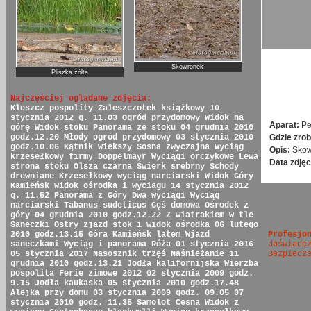
Skowronek
Pliszka żółta
Najczęściej oglądane zdjęcia:
Kleszcz pospolity
Zaleszczotek książkowy
10
stycznia 2012 g. 11.03
Ogród przydomowy
Widok na
Aparat:
Pe
górę
Widok stoku
Panorama ze stoku
04 grudnia 2010
Gdzie zrob
godz.12.20
Młody ogród przydomowy
03 stycznia 2010
godz.10.06
Kątnik większy
Sosna zwyczajna
Wyciąg
Opis:
Skow
krzesełkowy firmy Doppelmayr
Wyciągi orczykowe
Lewa
Data zdjęc
strona stoku
Olsza czarna
Świerk srebrny
Schody
drewniane
Krzesełkowy wyciąg narciarski
Widok Góry
Kamieńsk
widok ośrodka i wyciągu
14 stycznia 2012
g. 11.52
Panorama z Góry
Dwa wyciągi
Wyciąg
narciarski
Tabanus sudeticus
Gęś domowa
Ośrodek z
góry
04 grudnia 2010 godz.12.22
Z wiatrakiem w tle
Saneczki
Ostry zjazd
stok i widok ośrodka
06 lutego
Profesjo
2010 godz.13.15
Góra Kamieńsk latem
Wjazd
doświadc
saneczkami
Wyciąg i panorama
Róża
01 stycznia 2016
Bezpiecz
05 stycznia 2017
Nasosznik trzęś
Naśnieżanie
11
grudnia 2010 godz.13.21
Jodła kalifornijska
Wierzba
pospolita
Ferie zimowe 2012
02 stycznia 2009 godz.
9.15
Jodła kaukaska
05 stycznia 2010 godz.17.48
Alejka przy domu
03 stycznia 2009 godz. 09.05
07
stycznia 2010 godz. 11.35
Samolot Cesna
Widok z