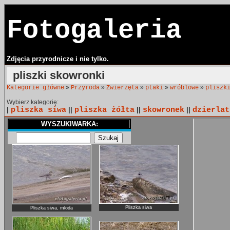
Fotogaleria
Zdjęcia przyrodnicze i nie tylko.
pliszki skowronki
»
»
»
»
»
Kategorie główne
Przyroda
Zwierzęta
ptaki
wróblowe
pliszk
Wybierz kategorię:
|
pliszka siwa
||
pliszka żółta
||
skowronek
||
dzierlat
WYSZUKIWARKA:
Pliszka siwa
Pliszka siwa, młoda