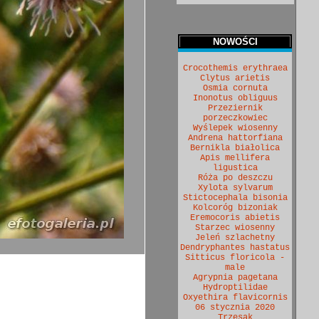
NOWOŚCI
Crocothemis erythraea
Clytus arietis
Osmia cornuta
Inonotus obliguus
Przeziernik
porzeczkowiec
Wyślepek wiosenny
Andrena hattorfiana
Bernikla białolica
Apis mellifera
ligustica
Róża po deszczu
Xylota sylvarum
Stictocephala bisonia
Kolcoróg bizoniak
Eremocoris abietis
Starzec wiosenny
Jeleń szlachetny
Dendryphantes hastatus
Sitticus floricola -
male
Agrypnia pagetana
Hydroptilidae
Oxyethira flavicornis
06 stycznia 2020
Trzęsak