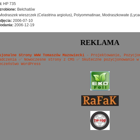
t:
HP 735
zrobione:
Bełchatów
Modraszek wieszczek (Celastrina argiolus), Polyommatinae, Modraszkowate (Lycae
djęcia:
2006-07-10
dodania:
2006-12-19
REKLAMA
sjonalne Strony WWW Tomaszów Mazowiecki
- Projektowanie, Pozycjo
adczenia ✅ Nowoczesne strony z CMS ✅ Skuteczne pozycjonowanie w
eczeństwo WordPress