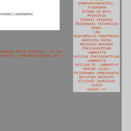
pomarańczowożółty.
Truskawka
Drzewo na polu
nidae), Lepidoptera.
Physconia
Zimowit jesienny
Śmigłowiec ratowniczy
Okapi
Lew
Hygrophorus hypothejus
Wodnicha późna
Deconica montana
Cheiracanthium
nowanie SEO & Hosting ✅ 25 lat
campestre
 Google ✅ Kampanie Google Ads ✅
Kolczak Cheiracanthium
campestre
Kolczak Ch. campestre
Maślak sitarz
Polydesmus complanatus
Bursztyn bałtycki
Glistnik jaskółcze
ziele
więcej >>