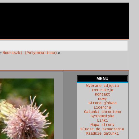
»
»
Modraszki (Polyommatinae)
MENU
Wybrane zdjęcia
Instrukcja
Kontakt
nowy
Strona główna
Licencja
Gatunki chronione
Systematyka
Linki
Mapa strony
Klucze do oznaczania
Rzadkie gatunki