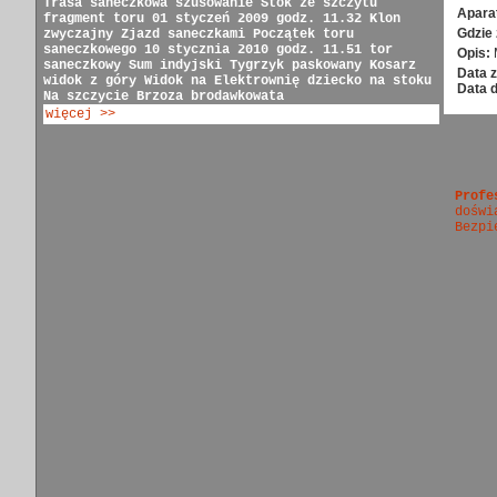
Trasa saneczkowa
szusowanie
Stok ze szczytu
Apara
fragment toru
01 styczeń 2009 godz. 11.32
Klon
Gdzie 
zwyczajny
Zjazd saneczkami
Początek toru
saneczkowego
10 stycznia 2010 godz. 11.51
tor
Opis:
saneczkowy
Sum indyjski
Tygrzyk paskowany
Kosarz
Data z
widok z góry
Widok na Elektrownię
dziecko na stoku
Data 
Na szczycie
Brzoza brodawkowata
więcej >>
Profe
doświ
Bezpi