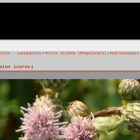
»
»
otyle - Lepidoptera
Motyle dzienne (Rhopalocera)
Modraszkowate
atus icarus
|