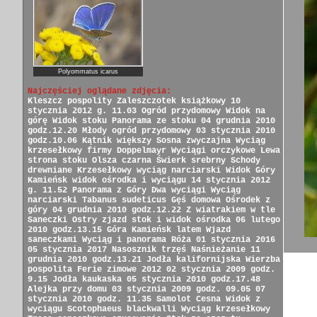
Polyommatus icarus
Najczęściej oglądane zdjęcia:
Kleszcz pospolity
Zaleszczotek książkowy
10
stycznia 2012 g. 11.03
Ogród przydomowy
Widok na
górę
Widok stoku
Panorama ze stoku
04 grudnia 2010
godz.12.20
Młody ogród przydomowy
03 stycznia 2010
godz.10.06
Kątnik większy
Sosna zwyczajna
Wyciąg
krzesełkowy firmy Doppelmayr
Wyciągi orczykowe
Lewa
strona stoku
Olsza czarna
Świerk srebrny
Schody
drewniane
Krzesełkowy wyciąg narciarski
Widok Góry
Kamieńsk
widok ośrodka i wyciągu
14 stycznia 2012
g. 11.52
Panorama z Góry
Dwa wyciągi
Wyciąg
narciarski
Tabanus sudeticus
Gęś domowa
Ośrodek z
góry
04 grudnia 2010 godz.12.22
Z wiatrakiem w tle
Saneczki
Ostry zjazd
stok i widok ośrodka
06 lutego
2010 godz.13.15
Góra Kamieńsk latem
Wjazd
saneczkami
Wyciąg i panorama
Róża
01 stycznia 2016
05 stycznia 2017
Nasosznik trzęś
Naśnieżanie
11
grudnia 2010 godz.13.21
Jodła kalifornijska
Wierzba
pospolita
Ferie zimowe 2012
02 stycznia 2009 godz.
9.15
Jodła kaukaska
05 stycznia 2010 godz.17.48
Alejka przy domu
03 stycznia 2009 godz. 09.05
07
stycznia 2010 godz. 11.35
Samolot Cesna
Widok z
wyciągu
Scotophaeus blackwalli
Wyciąg krzesełkowy