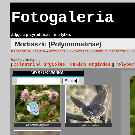
Fotogaleria
Zdjęcia przyrodnicze i nie tylko.
Modraszki (Polyommatinae)
»
»
»
»
Kategorie główne
Przyroda
Zwierzęta
owady i pajęczaki
M
Wybierz kategorię:
|
Celastrina argiolus
||
Cupido argiades
||
Polyomm
WYSZUKIWARKA:
Celastrina argiolus
Cupido argiades