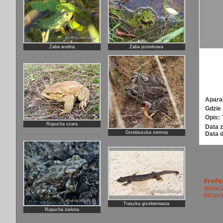
Żaba wodna
Żaba jeziorkowa
Apara
Gdzie 
Opis:
Ropucha szara
Data z
Grzebiuszka ziemna
Data 
Profe
doświ
Bezpi
Traszka grzebieniasta
Ropucha zielona