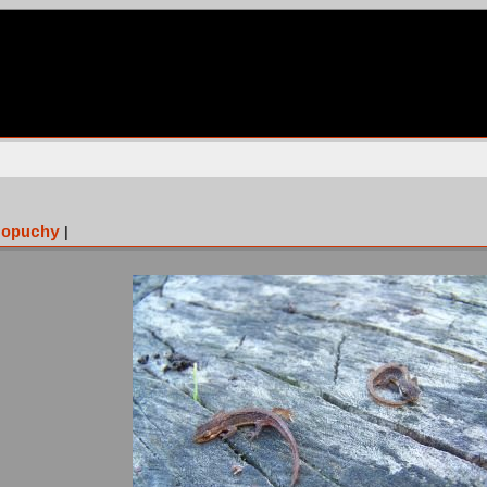
ropuchy
|