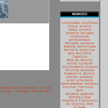
NOWOŚCI
Crocothemis erythraea
Clytus arietis
Osmia cornuta
Inonotus obliguus
Przeziernik
porzeczkowiec
Wyślepek wiosenny
Andrena hattorfiana
Bernikla białolica
Apis mellifera
ligustica
Róża po deszczu
Xylota sylvarum
Stictocephala bisonia
Kolcoróg bizoniak
Eremocoris abietis
Starzec wiosenny
Jeleń szlachetny
Dendryphantes hastatus
Sitticus floricola -
nowanie SEO & Hosting ✅ 25 lat
male
 Google ✅ Kampanie Google Ads ✅
Agrypnia pagetana
Hydroptilidae
Oxyethira flavicornis
06 stycznia 2020
Trzęsak