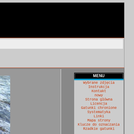
MENU
Wybrane zdjęcia
Instrukcja
Kontakt
nowy
Strona główna
Licencja
Gatunki chronione
Systematyka
Linki
Mapa strony
Klucze do oznaczania
Rzadkie gatunki