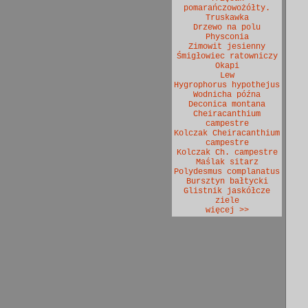
pomarańczowożółty.
Truskawka
Drzewo na polu
Physconia
Zimowit jesienny
Śmigłowiec ratowniczy
Okapi
Lew
Hygrophorus hypothejus
Wodnicha późna
Deconica montana
Cheiracanthium
campestre
Kolczak Cheiracanthium
campestre
Kolczak Ch. campestre
Maślak sitarz
Polydesmus complanatus
Bursztyn bałtycki
Glistnik jaskółcze
ziele
więcej >>