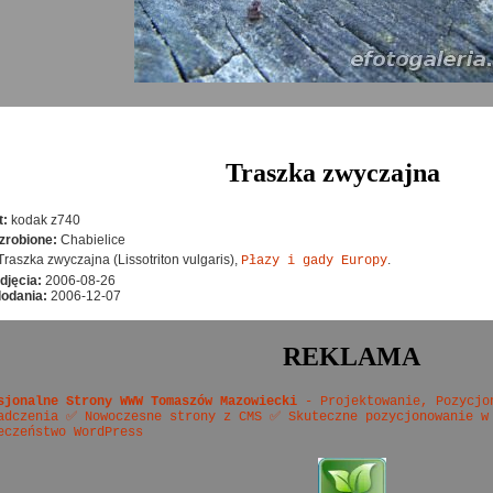
Traszka zwyczajna
t:
kodak z740
zrobione:
Chabielice
Traszka zwyczajna (Lissotriton vulgaris),
.
Płazy i gady Europy
djęcia:
2006-08-26
dodania:
2006-12-07
REKLAMA
sjonalne Strony WWW Tomaszów Mazowiecki
- Projektowanie, Pozycjo
adczenia ✅ Nowoczesne strony z CMS ✅ Skuteczne pozycjonowanie w
eczeństwo WordPress