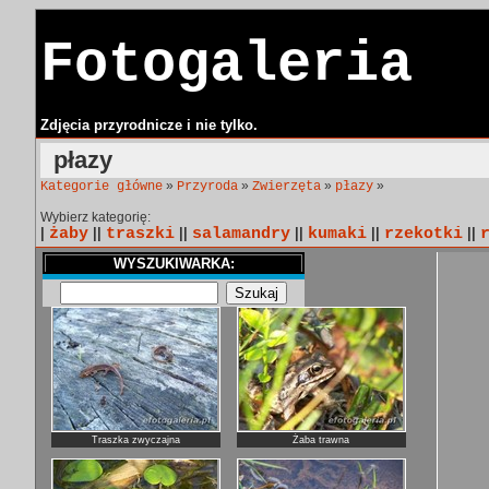
Fotogaleria
Zdjęcia przyrodnicze i nie tylko.
płazy
»
»
»
»
Kategorie główne
Przyroda
Zwierzęta
płazy
Wybierz kategorię:
|
żaby
||
traszki
||
salamandry
||
kumaki
||
rzekotki
||
WYSZUKIWARKA:
Traszka zwyczajna
Żaba trawna