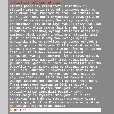
Najczęściej oglądane zdjęcia:
Kleszcz pospolity
Zaleszczotek książkowy
10
stycznia 2012 g. 11.03
Ogród przydomowy
Widok na
górę
Widok stoku
Panorama ze stoku
04 grudnia 2010
godz.12.20
Młody ogród przydomowy
03 stycznia 2010
godz.10.06
Kątnik większy
Sosna zwyczajna
Wyciąg
krzesełkowy firmy Doppelmayr
Wyciągi orczykowe
Lewa
strona stoku
Olsza czarna
Świerk srebrny
Schody
drewniane
Krzesełkowy wyciąg narciarski
Widok Góry
Kamieńsk
widok ośrodka i wyciągu
14 stycznia 2012
g. 11.52
Panorama z Góry
Dwa wyciągi
Wyciąg
narciarski
Tabanus sudeticus
Gęś domowa
Ośrodek z
góry
04 grudnia 2010 godz.12.22
Z wiatrakiem w tle
Saneczki
Ostry zjazd
stok i widok ośrodka
06 lutego
2010 godz.13.15
Góra Kamieńsk latem
Wjazd
saneczkami
Wyciąg i panorama
Róża
01 stycznia 2016
05 stycznia 2017
Nasosznik trzęś
Naśnieżanie
11
grudnia 2010 godz.13.21
Jodła kalifornijska
Wierzba
pospolita
Ferie zimowe 2012
02 stycznia 2009 godz.
9.15
Jodła kaukaska
05 stycznia 2010 godz.17.48
Alejka przy domu
03 stycznia 2009 godz. 09.05
07
stycznia 2010 godz. 11.35
Samolot Cesna
Widok z
wyciągu
Scotophaeus blackwalli
Wyciąg krzesełkowy
Trasa saneczkowa
szusowanie
Stok ze szczytu
fragment toru
01 styczeń 2009 godz. 11.32
Klon
zwyczajny
Zjazd saneczkami
Początek toru
saneczkowego
10 stycznia 2010 godz. 11.51
tor
saneczkowy
Sum indyjski
Tygrzyk paskowany
Kosarz
widok z góry
Widok na Elektrownię
dziecko na stoku
Na szczycie
Brzoza brodawkowata
więcej >>