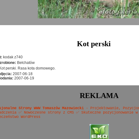
Kot perski
t:
kodak z740
zrobione:
Bełchatów
Kot perski. Rasa kota domowego.
djęcia:
2007-06-18
dodania:
2007-06-19
REKLAMA
sjonalne Strony WWW Tomaszów Mazowiecki
- Projektowanie, Pozycjo
adczenia ✅ Nowoczesne strony z CMS ✅ Skuteczne pozycjonowanie w
eczeństwo WordPress