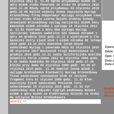
stycznia 2012 g. 11.03
Ogród przydomowy
Widok na
górę
Widok stoku
Panorama ze stoku
04 grudnia 2010
godz.12.20
Młody ogród przydomowy
03 stycznia 2010
godz.10.06
Kątnik większy
Sosna zwyczajna
Wyciąg
krzesełkowy firmy Doppelmayr
Wyciągi orczykowe
Lewa
strona stoku
Olsza czarna
Świerk srebrny
Schody
drewniane
Krzesełkowy wyciąg narciarski
Widok Góry
Kamieńsk
widok ośrodka i wyciągu
14 stycznia 2012
g. 11.52
Panorama z Góry
Dwa wyciągi
Wyciąg
narciarski
Tabanus sudeticus
Gęś domowa
Ośrodek z
góry
04 grudnia 2010 godz.12.22
Z wiatrakiem w tle
Saneczki
Ostry zjazd
stok i widok ośrodka
06 lutego
2010 godz.13.15
Góra Kamieńsk latem
Wjazd
Apara
saneczkami
Wyciąg i panorama
Róża
01 stycznia 2016
05 stycznia 2017
Nasosznik trzęś
Naśnieżanie
11
Gdzie 
grudnia 2010 godz.13.21
Jodła kalifornijska
Wierzba
Opis:
pospolita
Ferie zimowe 2012
02 stycznia 2009 godz.
Data z
9.15
Jodła kaukaska
05 stycznia 2010 godz.17.48
Data 
Alejka przy domu
03 stycznia 2009 godz. 09.05
07
stycznia 2010 godz. 11.35
Samolot Cesna
Widok z
wyciągu
Scotophaeus blackwalli
Wyciąg krzesełkowy
Trasa saneczkowa
szusowanie
Stok ze szczytu
fragment toru
01 styczeń 2009 godz. 11.32
Klon
zwyczajny
Zjazd saneczkami
Początek toru
saneczkowego
10 stycznia 2010 godz. 11.51
tor
Profe
saneczkowy
Sum indyjski
Tygrzyk paskowany
Kosarz
doświ
widok z góry
Widok na Elektrownię
dziecko na stoku
Bezpi
Na szczycie
Brzoza brodawkowata
więcej >>