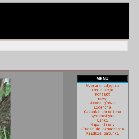
MENU
Wybrane zdjęcia
Instrukcja
Kontakt
nowy
Strona główna
Licencja
Gatunki chronione
Systematyka
Linki
Mapa strony
Klucze do oznaczania
Rzadkie gatunki