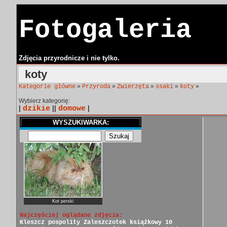
Fotogaleria
Zdjęcia przyrodnicze i nie tylko.
koty
»
»
»
»
»
Kategorie główne
Przyroda
Zwierzęta
ssaki
koty
Wybierz kategorię:
|
dzikie
||
domowe
|
WYSZUKIWARKA:
Kot perski
Najczęściej oglądane zdjęcia:
Kleszcz pospolity
Zaleszczotek książkowy
10