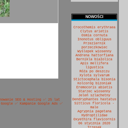
NOWOŚCI
Crocothemis erythraea
Clytus arietis
Osmia cornuta
Inonotus obliguus
Przeziernik
porzeczkowiec
Wyślepek wiosenny
Andrena hattorfiana
Bernikla białolica
Apis mellifera
ligustica
Róża po deszczu
Xylota sylvarum
Stictocephala bisonia
Kolcoróg bizoniak
Eremocoris abietis
Starzec wiosenny
Jeleń szlachetny
Dendryphantes hastatus
nowanie SEO & Hosting ✅ 25 lat
Sitticus floricola -
 Google ✅ Kampanie Google Ads ✅
male
Agrypnia pagetana
Hydroptilidae
Oxyethira flavicornis
06 stycznia 2020
Trzęsak