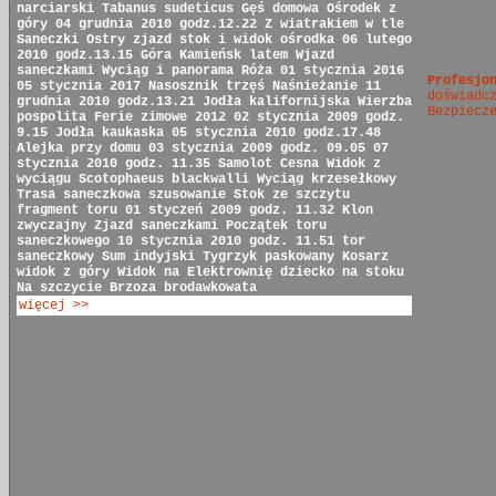
narciarski
Tabanus sudeticus
Gęś domowa
Ośrodek z
góry
04 grudnia 2010 godz.12.22
Z wiatrakiem w tle
Saneczki
Ostry zjazd
stok i widok ośrodka
06 lutego
2010 godz.13.15
Góra Kamieńsk latem
Wjazd
saneczkami
Wyciąg i panorama
Róża
01 stycznia 2016
Profesjo
05 stycznia 2017
Nasosznik trzęś
Naśnieżanie
11
doświadc
grudnia 2010 godz.13.21
Jodła kalifornijska
Wierzba
Bezpiecz
pospolita
Ferie zimowe 2012
02 stycznia 2009 godz.
9.15
Jodła kaukaska
05 stycznia 2010 godz.17.48
Alejka przy domu
03 stycznia 2009 godz. 09.05
07
stycznia 2010 godz. 11.35
Samolot Cesna
Widok z
wyciągu
Scotophaeus blackwalli
Wyciąg krzesełkowy
Trasa saneczkowa
szusowanie
Stok ze szczytu
fragment toru
01 styczeń 2009 godz. 11.32
Klon
zwyczajny
Zjazd saneczkami
Początek toru
saneczkowego
10 stycznia 2010 godz. 11.51
tor
saneczkowy
Sum indyjski
Tygrzyk paskowany
Kosarz
widok z góry
Widok na Elektrownię
dziecko na stoku
Na szczycie
Brzoza brodawkowata
więcej >>