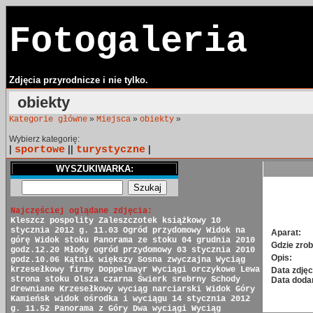
Fotogaleria
Zdjęcia przyrodnicze i nie tylko.
obiekty
»
»
»
Kategorie główne
Miejsca
obiekty
Wybierz kategorię:
|
sportowe
||
turystyczne
|
WYSZUKIWARKA:
Najczęściej oglądane zdjęcia:
Kleszcz pospolity
Zaleszczotek książkowy
10
stycznia 2012 g. 11.03
Ogród przydomowy
Widok na
Aparat:
górę
Widok stoku
Panorama ze stoku
04 grudnia 2010
Gdzie zrob
godz.12.20
Młody ogród przydomowy
03 stycznia 2010
Opis:
godz.10.06
Kątnik większy
Sosna zwyczajna
Wyciąg
krzesełkowy firmy Doppelmayr
Wyciągi orczykowe
Lewa
Data zdjęc
strona stoku
Olsza czarna
Świerk srebrny
Schody
Data doda
drewniane
Krzesełkowy wyciąg narciarski
Widok Góry
Kamieńsk
widok ośrodka i wyciągu
14 stycznia 2012
g. 11.52
Panorama z Góry
Dwa wyciągi
Wyciąg