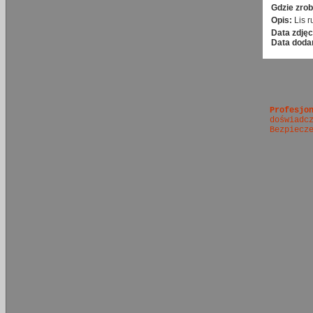
Gdzie zrob
Opis:
Lis 
Data zdjęc
Data doda
Profesjo
doświadc
Bezpiecz