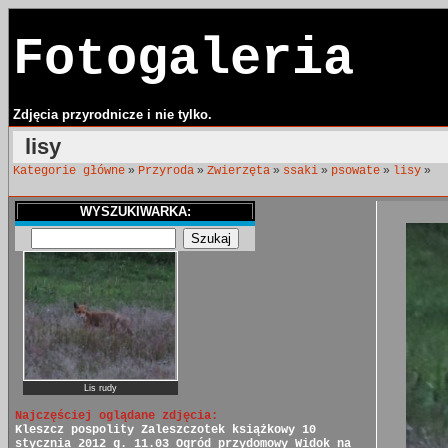
Fotogaleria
Zdjęcia przyrodnicze i nie tylko.
lisy
»
»
»
»
»
»
Kategorie główne
Przyroda
Zwierzęta
ssaki
psowate
lisy
WYSZUKIWARKA:
Lis rudy
Najczęściej oglądane zdjęcia:
Kleszcz pospolity
Zaleszczotek książkowy
10
stycznia 2012 g. 11.03
Ogród przydomowy
Widok na