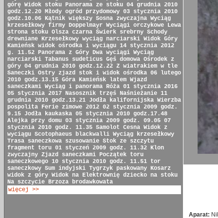
górę
Widok stoku
Panorama ze stoku
04 grudnia 2010
godz.12.20
Młody ogród przydomowy
03 stycznia 2010
godz.10.06
Kątnik większy
Sosna zwyczajna
Wyciąg
krzesełkowy firmy Doppelmayr
Wyciągi orczykowe
Lewa
strona stoku
Olsza czarna
Świerk srebrny
Schody
drewniane
Krzesełkowy wyciąg narciarski
Widok Góry
Kamieńsk
widok ośrodka i wyciągu
14 stycznia 2012
g. 11.52
Panorama z Góry
Dwa wyciągi
Wyciąg
narciarski
Tabanus sudeticus
Gęś domowa
Ośrodek z
góry
04 grudnia 2010 godz.12.22
Z wiatrakiem w tle
Saneczki
Ostry zjazd
stok i widok ośrodka
06 lutego
2010 godz.13.15
Góra Kamieńsk latem
Wjazd
saneczkami
Wyciąg i panorama
Róża
01 stycznia 2016
05 stycznia 2017
Nasosznik trzęś
Naśnieżanie
11
grudnia 2010 godz.13.21
Jodła kalifornijska
Wierzba
pospolita
Ferie zimowe 2012
02 stycznia 2009 godz.
9.15
Jodła kaukaska
05 stycznia 2010 godz.17.48
Alejka przy domu
03 stycznia 2009 godz. 09.05
07
stycznia 2010 godz. 11.35
Samolot Cesna
Widok z
wyciągu
Scotophaeus blackwalli
Wyciąg krzesełkowy
Trasa saneczkowa
szusowanie
Stok ze szczytu
fragment toru
01 styczeń 2009 godz. 11.32
Klon
zwyczajny
Zjazd saneczkami
Początek toru
saneczkowego
10 stycznia 2010 godz. 11.51
tor
saneczkowy
Sum indyjski
Tygrzyk paskowany
Kosarz
widok z góry
Widok na Elektrownię
dziecko na stoku
Na szczycie
Brzoza brodawkowata
więcej >>
Aparat:
Ni