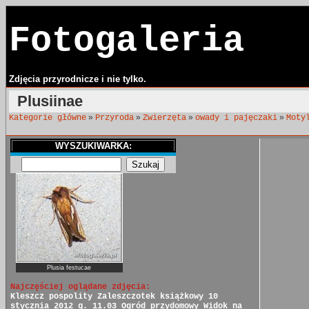
Fotogaleria
Zdjęcia przyrodnicze i nie tylko.
Plusiinae
»
»
»
»
Kategorie główne
Przyroda
Zwierzęta
owady i pajęczaki
Moty
WYSZUKIWARKA:
Plusia festucae
Najczęściej oglądane zdjęcia:
Kleszcz pospolity
Zaleszczotek książkowy
10
stycznia 2012 g. 11.03
Ogród przydomowy
Widok na