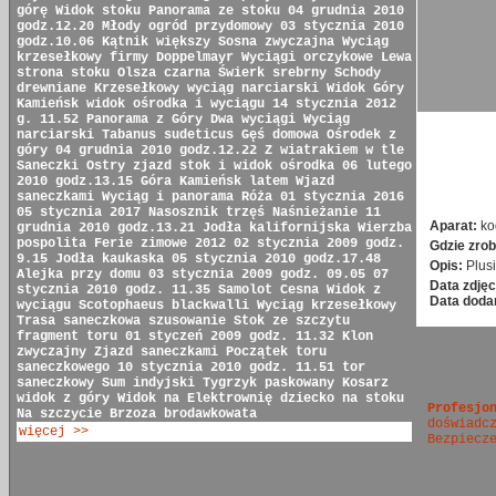
górę
Widok stoku
Panorama ze stoku
04 grudnia 2010
godz.12.20
Młody ogród przydomowy
03 stycznia 2010
godz.10.06
Kątnik większy
Sosna zwyczajna
Wyciąg
krzesełkowy firmy Doppelmayr
Wyciągi orczykowe
Lewa
strona stoku
Olsza czarna
Świerk srebrny
Schody
drewniane
Krzesełkowy wyciąg narciarski
Widok Góry
Kamieńsk
widok ośrodka i wyciągu
14 stycznia 2012
g. 11.52
Panorama z Góry
Dwa wyciągi
Wyciąg
narciarski
Tabanus sudeticus
Gęś domowa
Ośrodek z
góry
04 grudnia 2010 godz.12.22
Z wiatrakiem w tle
Saneczki
Ostry zjazd
stok i widok ośrodka
06 lutego
2010 godz.13.15
Góra Kamieńsk latem
Wjazd
saneczkami
Wyciąg i panorama
Róża
01 stycznia 2016
05 stycznia 2017
Nasosznik trzęś
Naśnieżanie
11
Aparat:
ko
grudnia 2010 godz.13.21
Jodła kalifornijska
Wierzba
pospolita
Ferie zimowe 2012
02 stycznia 2009 godz.
Gdzie zrob
9.15
Jodła kaukaska
05 stycznia 2010 godz.17.48
Opis:
Plusi
Alejka przy domu
03 stycznia 2009 godz. 09.05
07
Data zdjęc
stycznia 2010 godz. 11.35
Samolot Cesna
Widok z
Data doda
wyciągu
Scotophaeus blackwalli
Wyciąg krzesełkowy
Trasa saneczkowa
szusowanie
Stok ze szczytu
fragment toru
01 styczeń 2009 godz. 11.32
Klon
zwyczajny
Zjazd saneczkami
Początek toru
saneczkowego
10 stycznia 2010 godz. 11.51
tor
saneczkowy
Sum indyjski
Tygrzyk paskowany
Kosarz
widok z góry
Widok na Elektrownię
dziecko na stoku
Profesjo
Na szczycie
Brzoza brodawkowata
doświadc
więcej >>
Bezpiecz