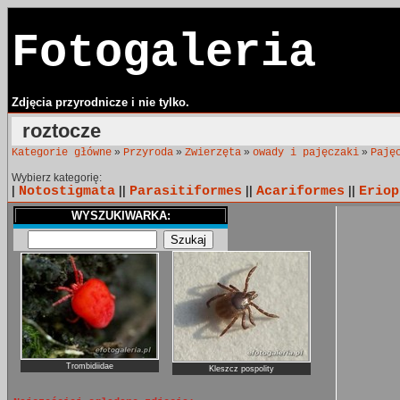
Fotogaleria
Zdjęcia przyrodnicze i nie tylko.
roztocze
»
»
»
»
Kategorie główne
Przyroda
Zwierzęta
owady i pajęczaki
Paję
Wybierz kategorię:
|
Notostigmata
||
Parasitiformes
||
Acariformes
||
Eriop
WYSZUKIWARKA:
Trombidiidae
Kleszcz pospolity