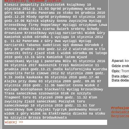
Najczęściej oglądane zdjęcia:
Kleszcz pospolity
Zaleszczotek książkowy
10
stycznia 2012 g. 11.03
Ogród przydomowy
Widok na
górę
Widok stoku
Panorama ze stoku
04 grudnia 2010
godz.12.20
Młody ogród przydomowy
03 stycznia 2010
godz.10.06
Kątnik większy
Sosna zwyczajna
Wyciąg
krzesełkowy firmy Doppelmayr
Wyciągi orczykowe
Lewa
strona stoku
Olsza czarna
Świerk srebrny
Schody
drewniane
Krzesełkowy wyciąg narciarski
Widok Góry
Kamieńsk
widok ośrodka i wyciągu
14 stycznia 2012
g. 11.52
Panorama z Góry
Dwa wyciągi
Wyciąg
narciarski
Tabanus sudeticus
Gęś domowa
Ośrodek z
góry
04 grudnia 2010 godz.12.22
Z wiatrakiem w tle
Saneczki
Ostry zjazd
stok i widok ośrodka
06 lutego
2010 godz.13.15
Góra Kamieńsk latem
Wjazd
Aparat:
ko
saneczkami
Wyciąg i panorama
Róża
01 stycznia 2016
05 stycznia 2017
Nasosznik trzęś
Naśnieżanie
11
Gdzie zrob
grudnia 2010 godz.13.21
Jodła kalifornijska
Wierzba
Opis:
Trom
pospolita
Ferie zimowe 2012
02 stycznia 2009 godz.
Data zdjęc
9.15
Jodła kaukaska
05 stycznia 2010 godz.17.48
Data doda
Alejka przy domu
03 stycznia 2009 godz. 09.05
07
stycznia 2010 godz. 11.35
Samolot Cesna
Widok z
wyciągu
Scotophaeus blackwalli
Wyciąg krzesełkowy
Trasa saneczkowa
szusowanie
Stok ze szczytu
fragment toru
01 styczeń 2009 godz. 11.32
Klon
zwyczajny
Zjazd saneczkami
Początek toru
saneczkowego
10 stycznia 2010 godz. 11.51
tor
Profesjo
saneczkowy
Sum indyjski
Tygrzyk paskowany
Kosarz
doświadc
widok z góry
Widok na Elektrownię
dziecko na stoku
Bezpiecz
Na szczycie
Brzoza brodawkowata
więcej >>