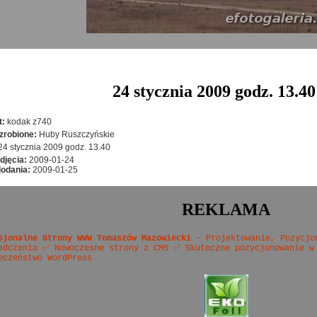
24 stycznia 2009 godz. 13.40
t:
kodak z740
zrobione:
Huby Ruszczyńskie
24 stycznia 2009 godz. 13.40
djęcia:
2009-01-24
dodania:
2009-01-25
REKLAMA
sjonalne Strony WWW Tomaszów Mazowiecki
- Projektowanie, Pozycjo
adczenia ✅ Nowoczesne strony z CMS ✅ Skuteczne pozycjonowanie w
eczeństwo WordPress