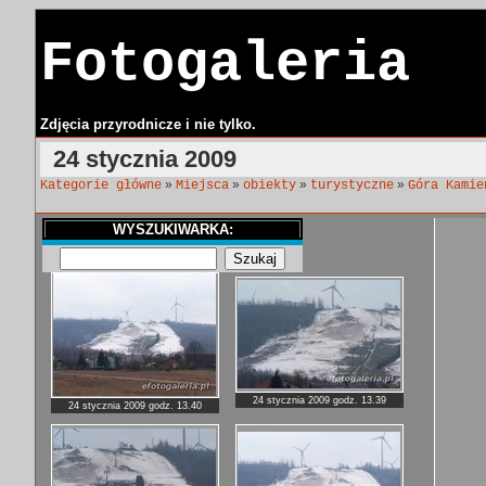
Fotogaleria
Zdjęcia przyrodnicze i nie tylko.
24 stycznia 2009
»
»
»
»
Kategorie główne
Miejsca
obiekty
turystyczne
Góra Kamie
WYSZUKIWARKA:
24 stycznia 2009 godz. 13.39
24 stycznia 2009 godz. 13.40