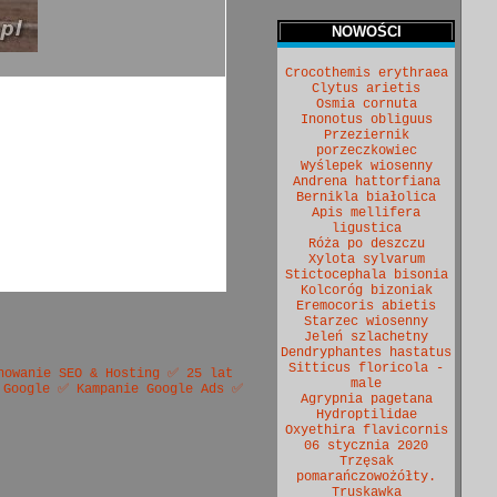
NOWOŚCI
Crocothemis erythraea
Clytus arietis
Osmia cornuta
Inonotus obliguus
Przeziernik
porzeczkowiec
Wyślepek wiosenny
Andrena hattorfiana
Bernikla białolica
Apis mellifera
ligustica
Róża po deszczu
Xylota sylvarum
Stictocephala bisonia
Kolcoróg bizoniak
Eremocoris abietis
Starzec wiosenny
Jeleń szlachetny
Dendryphantes hastatus
Sitticus floricola -
nowanie SEO & Hosting ✅ 25 lat
male
 Google ✅ Kampanie Google Ads ✅
Agrypnia pagetana
Hydroptilidae
Oxyethira flavicornis
06 stycznia 2020
Trzęsak
pomarańczowożółty.
Truskawka