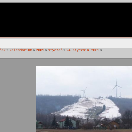
»
»
»
»
»
ńsk
kalendarium
2009
styczeń
24 stycznia 2009