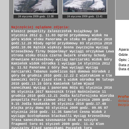
24 stycznia 2009 godz. 13.38
24 stycznia 2009 godz. 13.41
Najczęściej oglądane zdjęcia:
Kleszcz pospolity
Zaleszczotek książkowy
10
stycznia 2012 g. 11.03
Ogród przydomowy
Widok na
górę
Widok stoku
Panorama ze stoku
04 grudnia 2010
godz.12.20
Młody ogród przydomowy
03 stycznia 2010
godz.10.06
Kątnik większy
Sosna zwyczajna
Wyciąg
Apara
krzesełkowy firmy Doppelmayr
Wyciągi orczykowe
Lewa
Gdzie 
strona stoku
Olsza czarna
Świerk srebrny
Schody
drewniane
Krzesełkowy wyciąg narciarski
Widok Góry
Opis:
Kamieńsk
widok ośrodka i wyciągu
14 stycznia 2012
Data z
g. 11.52
Panorama z Góry
Dwa wyciągi
Wyciąg
Data 
narciarski
Tabanus sudeticus
Gęś domowa
Ośrodek z
góry
04 grudnia 2010 godz.12.22
Z wiatrakiem w tle
Saneczki
Ostry zjazd
stok i widok ośrodka
06 lutego
2010 godz.13.15
Góra Kamieńsk latem
Wjazd
saneczkami
Wyciąg i panorama
Róża
01 stycznia 2016
05 stycznia 2017
Nasosznik trzęś
Naśnieżanie
11
grudnia 2010 godz.13.21
Jodła kalifornijska
Wierzba
Profe
pospolita
Ferie zimowe 2012
02 stycznia 2009 godz.
doświ
9.15
Jodła kaukaska
05 stycznia 2010 godz.17.48
Bezpi
Alejka przy domu
03 stycznia 2009 godz. 09.05
07
stycznia 2010 godz. 11.35
Samolot Cesna
Widok z
wyciągu
Scotophaeus blackwalli
Wyciąg krzesełkowy
Trasa saneczkowa
szusowanie
Stok ze szczytu
fragment toru
01 styczeń 2009 godz. 11.32
Klon
zwyczajny
Zjazd saneczkami
Początek toru