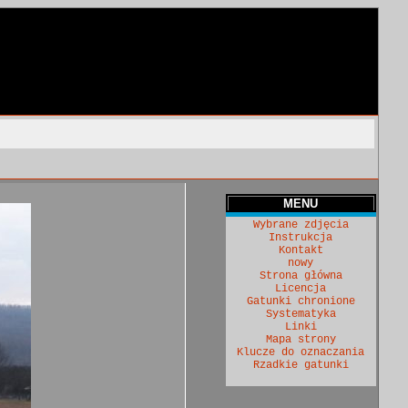
MENU
Wybrane zdjęcia
Instrukcja
Kontakt
nowy
Strona główna
Licencja
Gatunki chronione
Systematyka
Linki
Mapa strony
Klucze do oznaczania
Rzadkie gatunki